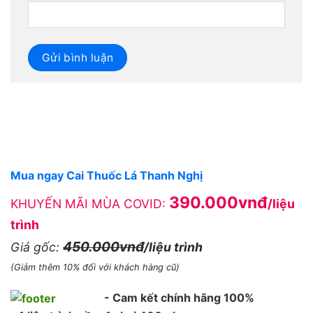
Mua ngay Cai Thuốc Lá Thanh Nghị
390.000vnđ
KHUYẾN MÃI MÙA COVID:
/liệu
trình
450.000vnđ
Giá gốc:
/liệu trình
(Giảm thêm 10% đối với khách hàng cũ)
- Cam kết chính hãng 100%