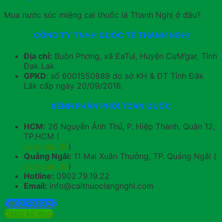
Mua nước súc miệng cai thuốc lá Thanh Nghị ở đâu?
CÔNG TY TNHH QUỐC TẾ THANH NGHỊ
Địa chỉ:
Buôn Phơng, xã EaTul, Huyện CưM’gar, Tỉnh
Đak Lak
GPKD
: số 6001550889 do sở KH & ĐT Tỉnh Đăk
Lăk cấp ngày 20/09/2016.
KÊNH PHÂN PHỐI TOÀN QUỐC
HCM:
26 Nguyễn Ảnh Thủ, P. Hiệp Thành, Quận 12,
TP.HCM (
xem bản đồ
)
Quảng Ngãi:
11 Mai Xuân Thưởng, TP. Quảng Ngãi (
xem bản đồ
)
Hotline:
0902.79.19.22
Email:
info@caithuoclangnghi.com
0902.79.19.22
Đăng ký mua