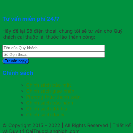
Tư vấn miễn phí 24/7
Hãy để lại Số điện thoại, chúng tôi sẽ tư vấn cho Quý
khách cai thuốc lá, thuốc lào thành công:
Chính sách
Chính sách bảo mật
Chính sách giao nhận
Phương thức thanh toán
Chính sách bảo hành
Chính sách đổi trả
Chính sách đại lý
© Copyright 2015 - 2022 | All Rights Reserved | Thiết kế
và Duy trì CaiThuocLangNghi.com