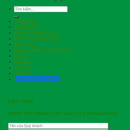
Trang chủ
Hướng dẫn
Khách hàng chia sẻ
Kiểm tra chính hãng
Đặt hàng
Chứng nhận & Danh hiệu
Đại lý
Báo chí
Tin tức
Liên hệ
Hotline: 0902791922
ĐẶT HÀNG
NƯỚC SÚC MIỆNG CAI THUỐC LÁ THANH NGHỊ