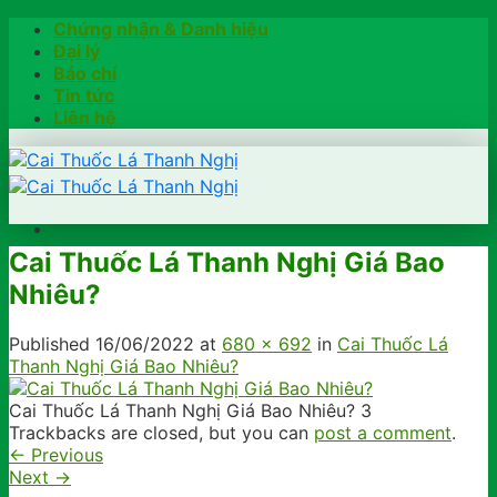
Skip
Chứng nhận & Danh hiệu
to
Đại lý
content
Báo chí
Tin tức
Liên hệ
Cai Thuốc Lá Thanh Nghị Giá Bao
Trang chủ
Nhiêu?
Hướng dẫn
Khách hàng chia sẻ
Kiểm tra chính hãng
Published
16/06/2022
at
680 × 692
in
Cai Thuốc Lá
Đặt hàng
Thanh Nghị Giá Bao Nhiêu?
Hotline: 0902791922
Cai Thuốc Lá Thanh Nghị Giá Bao Nhiêu? 3
Trackbacks are closed, but you can
post a comment
.
←
Previous
Next
→