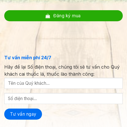
Đăng ký mua
Tư vấn miễn phí 24/7
Hãy để lại Số điện thoại, chúng tôi sẽ tư vấn cho Quý
khách cai thuốc lá, thuốc lào thành công: