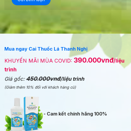
Mua ngay Cai Thuốc Lá Thanh Nghị
390.000vnđ
KHUYẾN MÃI MÙA COVID:
/liệu
trình
450.000vnđ
Giá gốc:
/liệu trình
(Giảm thêm 10% đối với khách hàng cũ)
- Cam kết chính hãng 100%