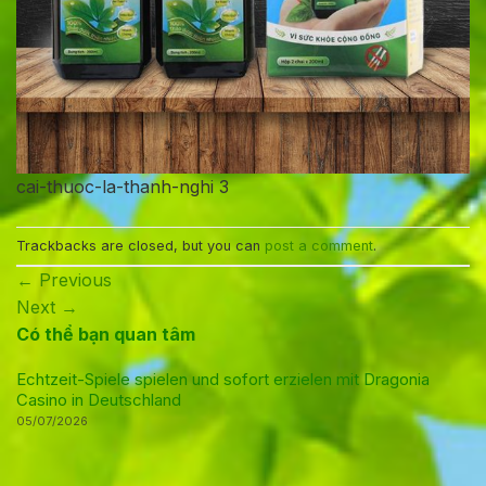
cai-thuoc-la-thanh-nghi 3
Trackbacks are closed, but you can
post a comment
.
←
Previous
Next
→
Có thể bạn quan tâm
Echtzeit-Spiele spielen und sofort erzielen mit Dragonia
Casino in Deutschland
05/07/2026