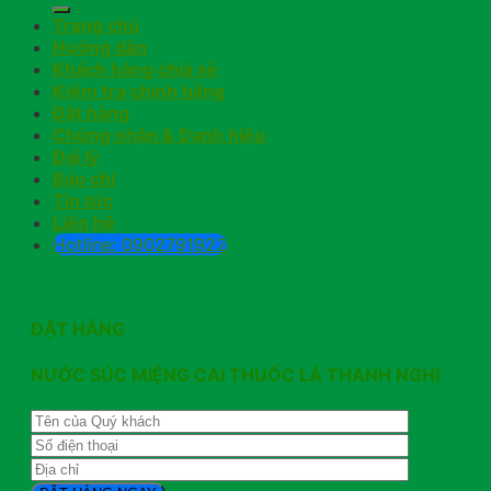
Trang chủ
Hướng dẫn
Khách hàng chia sẻ
Kiểm tra chính hãng
Đặt hàng
Chứng nhận & Danh hiệu
Đại lý
Báo chí
Tin tức
Liên hệ
Hotline: 0902791922
ĐẶT HÀNG
NƯỚC SÚC MIỆNG CAI THUỐC LÁ THANH NGHỊ