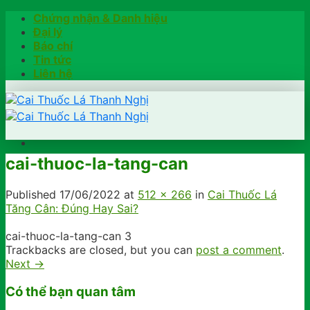
Skip
Chứng nhận & Danh hiệu
to
Đại lý
content
Báo chí
Tin tức
Liên hệ
cai-thuoc-la-tang-can
Trang chủ
Hướng dẫn
Published
17/06/2022
at
512 × 266
in
Cai Thuốc Lá
Khách hàng chia sẻ
Tăng Cân: Đúng Hay Sai?
Kiểm tra chính hãng
Đặt hàng
cai-thuoc-la-tang-can 3
Hotline: 0902791922
Trackbacks are closed, but you can
post a comment
.
Next
→
Có thể bạn quan tâm