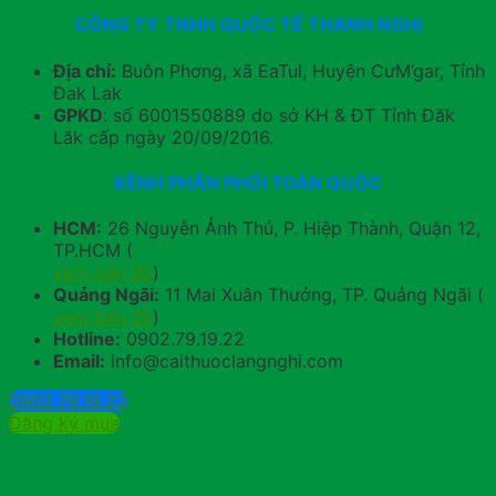
CÔNG TY TNHH QUỐC TẾ THANH NGHỊ
Địa chỉ:
Buôn Phơng, xã EaTul, Huyện CưM’gar, Tỉnh
Đak Lak
GPKD
: số 6001550889 do sở KH & ĐT Tỉnh Đăk
Lăk cấp ngày 20/09/2016.
KÊNH PHÂN PHỐI TOÀN QUỐC
HCM:
26 Nguyễn Ảnh Thủ, P. Hiệp Thành, Quận 12,
TP.HCM (
xem bản đồ
)
Quảng Ngãi:
11 Mai Xuân Thưởng, TP. Quảng Ngãi (
xem bản đồ
)
Hotline:
0902.79.19.22
Email:
info@caithuoclangnghi.com
0902.79.19.22
Đăng ký mua