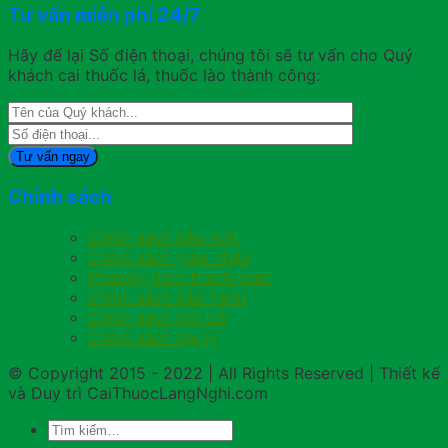
Tư vấn miễn phí 24/7
Hãy để lại Số điện thoại, chúng tôi sẽ tư vấn cho Quý
khách cai thuốc lá, thuốc lào thành công:
Chính sách
Chính sách bảo mật
Chính sách giao nhận
Phương thức thanh toán
Chính sách bảo hành
Chính sách đổi trả
Chính sách đại lý
© Copyright 2015 - 2022 | All Rights Reserved | Thiết kế
và Duy trì CaiThuocLangNghi.com