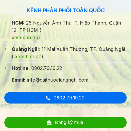
KÊNH PHÂN PHỐI TOÀN QUỐC
HCM:
26 Nguyễn Ảnh Thủ, P. Hiệp Thành, Quận
12, TP.HCM (
xem bản đồ
)
Quảng Ngãi:
11 Mai Xuân Thưởng, TP. Quảng Ngãi
(
xem bản đồ
)
Hotline:
0902.79.19.22
Email:
info@caithuoclangnghi.com
0902.79.19.22
Đăng ký mua