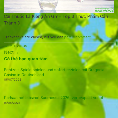
Cai Thuốc Lá Kiêng Ăn Gì? – Top 3 Thực Phẩm Cần
Tránh 3
Trackbacks are closed, but you can
post a comment
.
←
Previous
Next
→
Có thể bạn quan tâm
Echtzeit-Spiele spielen und sofort erzielen mit Dragonia
Casino in Deutschland
05/07/2026
Parhaat nettikasinot Suomessa 2026: verovapaat voitot
16/06/2026