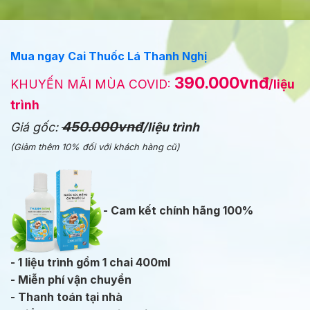
Mua ngay Cai Thuốc Lá Thanh Nghị
390.000vnđ
KHUYẾN MÃI MÙA COVID:
/liệu
trình
450.000vnđ
Giá gốc:
/liệu trình
(Giảm thêm 10% đối với khách hàng cũ)
- Cam kết chính hãng 100%
- 1 liệu trình gồm 1 chai 400ml
- Miễn phí vận chuyển
- Thanh toán tại nhà