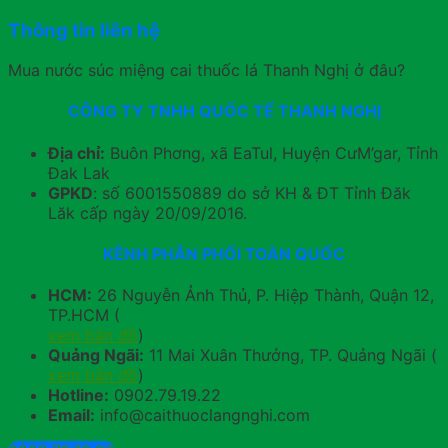
Thông tin liên hệ
Mua nước súc miệng cai thuốc lá Thanh Nghị ở đâu?
CÔNG TY TNHH QUỐC TẾ THANH NGHỊ
Địa chỉ:
Buôn Phơng, xã EaTul, Huyện CưM’gar, Tỉnh
Đak Lak
GPKD
: số 6001550889 do sở KH & ĐT Tỉnh Đăk
Lăk cấp ngày 20/09/2016.
KÊNH PHÂN PHỐI TOÀN QUỐC
HCM:
26 Nguyễn Ảnh Thủ, P. Hiệp Thành, Quận 12,
TP.HCM (
xem bản đồ
)
Quảng Ngãi:
11 Mai Xuân Thưởng, TP. Quảng Ngãi (
xem bản đồ
)
Hotline:
0902.79.19.22
Email:
info@caithuoclangnghi.com