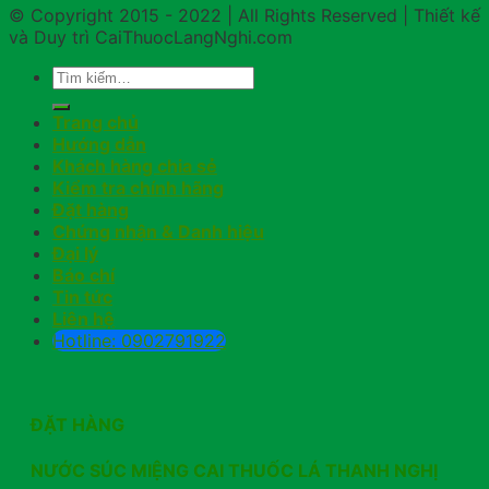
© Copyright 2015 - 2022 | All Rights Reserved | Thiết kế
và Duy trì CaiThuocLangNghi.com
Trang chủ
Hướng dẫn
Khách hàng chia sẻ
Kiểm tra chính hãng
Đặt hàng
Chứng nhận & Danh hiệu
Đại lý
Báo chí
Tin tức
Liên hệ
Hotline: 0902791922
ĐẶT HÀNG
NƯỚC SÚC MIỆNG CAI THUỐC LÁ THANH NGHỊ