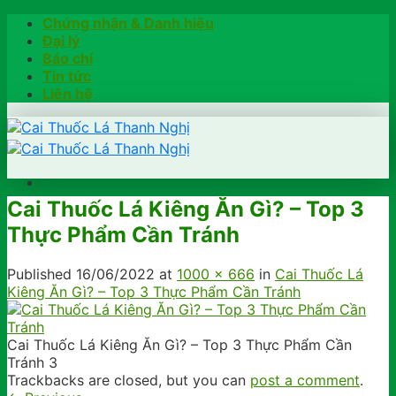
Skip
Chứng nhận & Danh hiệu
to
Đại lý
content
Báo chí
Tin tức
Liên hệ
Cai Thuốc Lá Kiêng Ăn Gì? – Top 3
Trang chủ
Thực Phẩm Cần Tránh
Hướng dẫn
Khách hàng chia sẻ
Kiểm tra chính hãng
Published
16/06/2022
at
1000 × 666
in
Cai Thuốc Lá
Đặt hàng
Kiêng Ăn Gì? – Top 3 Thực Phẩm Cần Tránh
Hotline: 0902791922
Cai Thuốc Lá Kiêng Ăn Gì? – Top 3 Thực Phẩm Cần
Tránh 3
Trackbacks are closed, but you can
post a comment
.