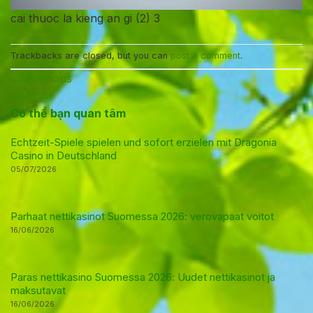
cai thuoc la kieng an gi (2) 3
Trackbacks are closed, but you can
post a comment
.
←
Previous
Next
→
Có thể bạn quan tâm
Echtzeit-Spiele spielen und sofort erzielen mit Dragonia
Casino in Deutschland
05/07/2026
Parhaat nettikasinot Suomessa 2026: verovapaat voitot
16/06/2026
Paras nettikasino Suomessa 2026: Uudet nettikasinot ja
maksutavat
16/06/2026