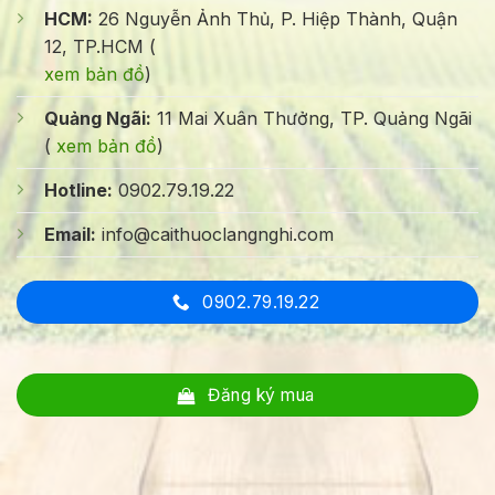
HCM:
26 Nguyễn Ảnh Thủ, P. Hiệp Thành, Quận
12, TP.HCM (
xem bản đồ
)
Quảng Ngãi:
11 Mai Xuân Thưởng, TP. Quảng Ngãi
(
xem bản đồ
)
Hotline:
0902.79.19.22
Email:
info@caithuoclangnghi.com
0902.79.19.22
Đăng ký mua