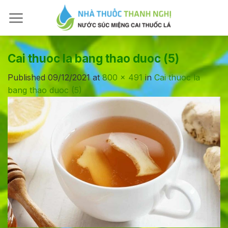
Skip
to
content
Cai thuoc la bang thao duoc (5)
Published
09/12/2021
at
800 × 491
in
Cai thuoc la
bang thao duoc (5)