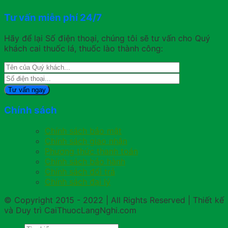
Tư vấn miễn phí 24/7
Hãy để lại Số điện thoại, chúng tôi sẽ tư vấn cho Quý
khách cai thuốc lá, thuốc lào thành công:
Chính sách
Chính sách bảo mật
Chính sách giao nhận
Phương thức thanh toán
Chính sách bảo hành
Chính sách đổi trả
Chính sách đại lý
© Copyright 2015 - 2022 | All Rights Reserved | Thiết kế
và Duy trì CaiThuocLangNghi.com