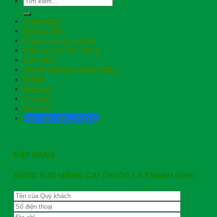
Trang chủ
Hướng dẫn
Khách hàng chia sẻ
Kiểm tra chính hãng
Đặt hàng
Chứng nhận & Danh hiệu
Đại lý
Báo chí
Tin tức
Liên hệ
Hotline: 0902791922
ĐẶT HÀNG
NƯỚC SÚC MIỆNG CAI THUỐC LÁ THANH NGHỊ