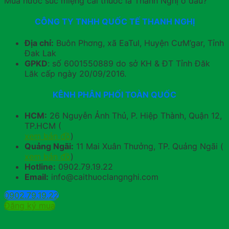
Mua nước súc miệng cai thuốc lá Thanh Nghị ở đâu?
CÔNG TY TNHH QUỐC TẾ THANH NGHỊ
Địa chỉ:
Buôn Phơng, xã EaTul, Huyện CưM’gar, Tỉnh
Đak Lak
GPKD
: số 6001550889 do sở KH & ĐT Tỉnh Đăk
Lăk cấp ngày 20/09/2016.
KÊNH PHÂN PHỐI TOÀN QUỐC
HCM:
26 Nguyễn Ảnh Thủ, P. Hiệp Thành, Quận 12,
TP.HCM (
xem bản đồ
)
Quảng Ngãi:
11 Mai Xuân Thưởng, TP. Quảng Ngãi (
xem bản đồ
)
Hotline:
0902.79.19.22
Email:
info@caithuoclangnghi.com
0902.79.19.22
Đăng ký mua