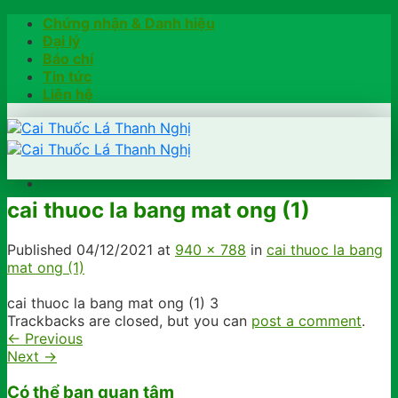
Skip
Chứng nhận & Danh hiệu
to
Đại lý
content
Báo chí
Tin tức
Liên hệ
cai thuoc la bang mat ong (1)
Trang chủ
Hướng dẫn
Published
04/12/2021
at
940 × 788
in
cai thuoc la bang
Khách hàng chia sẻ
mat ong (1)
Kiểm tra chính hãng
Đặt hàng
cai thuoc la bang mat ong (1) 3
Hotline: 0902791922
Trackbacks are closed, but you can
post a comment
.
←
Previous
Next
→
Có thể bạn quan tâm