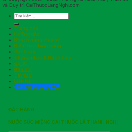
và Duy trì CaiThuocLangNghi.com
Trang chủ
Hướng dẫn
Khách hàng chia sẻ
Kiểm tra chính hãng
Đặt hàng
Chứng nhận & Danh hiệu
Đại lý
Báo chí
Tin tức
Liên hệ
Hotline: 0902791922
ĐẶT HÀNG
NƯỚC SÚC MIỆNG CAI THUỐC LÁ THANH NGHỊ