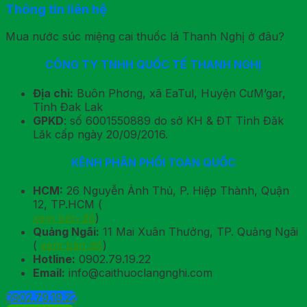
Thông tin liên hệ
Mua nước súc miệng cai thuốc lá Thanh Nghị ở đâu?
CÔNG TY TNHH QUỐC TẾ THANH NGHỊ
Địa chỉ:
Buôn Phơng, xã EaTul, Huyện CưM’gar,
Tỉnh Đak Lak
GPKD
: số 6001550889 do sở KH & ĐT Tỉnh Đăk
Lăk cấp ngày 20/09/2016.
KÊNH PHÂN PHỐI TOÀN QUỐC
HCM:
26 Nguyễn Ảnh Thủ, P. Hiệp Thành, Quận
12, TP.HCM (
xem bản đồ
)
Quảng Ngãi:
11 Mai Xuân Thưởng, TP. Quảng Ngãi
(
xem bản đồ
)
Hotline:
0902.79.19.22
Email:
info@caithuoclangnghi.com
0902.79.19.22