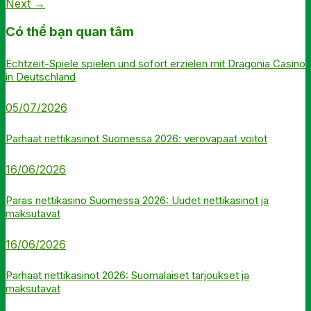
Next
→
Có thể bạn quan tâm
Echtzeit-Spiele spielen und sofort erzielen mit Dragonia Casino
in Deutschland
05/07/2026
Parhaat nettikasinot Suomessa 2026: verovapaat voitot
16/06/2026
Paras nettikasino Suomessa 2026: Uudet nettikasinot ja
maksutavat
16/06/2026
Parhaat nettikasinot 2026: Suomalaiset tarjoukset ja
maksutavat