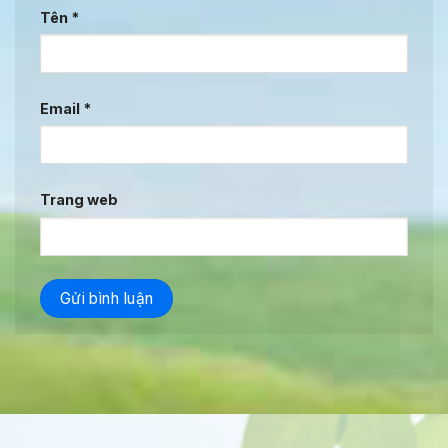
Tên
*
Email
*
Trang web