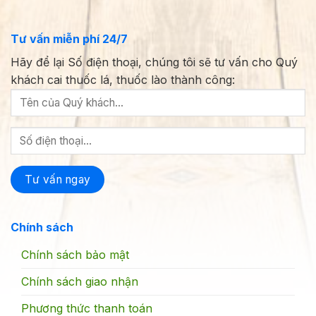
Tư vấn miễn phí 24/7
Hãy để lại Số điện thoại, chúng tôi sẽ tư vấn cho Quý
khách cai thuốc lá, thuốc lào thành công:
Chính sách
Chính sách bảo mật
Chính sách giao nhận
Phương thức thanh toán