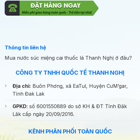
Thông tin liên hệ
Mua nước súc miệng cai thuốc lá Thanh Nghị ở đâu?
CÔNG TY TNHH QUỐC TẾ THANH NGHỊ
Địa chỉ:
Buôn Phơng, xã EaTul, Huyện CưM’gar,
Tỉnh Đak Lak
GPKD
: số 6001550889 do sở KH & ĐT Tỉnh Đăk
Lăk cấp ngày 20/09/2016.
KÊNH PHÂN PHỐI TOÀN QUỐC