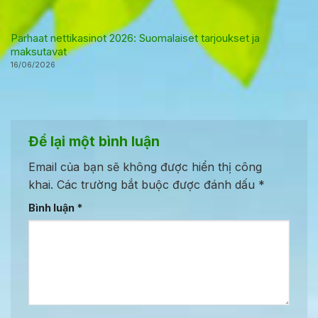
Parhaat nettikasinot 2026: Suomalaiset tarjoukset ja
maksutavat
16/06/2026
Để lại một bình luận
Email của bạn sẽ không được hiển thị công
khai.
Các trường bắt buộc được đánh dấu
*
Bình luận
*