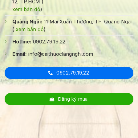
12, TP.HCM (
xem bản đồ
)
Quảng Ngãi:
11 Mai Xuân Thưởng, TP. Quảng Ngãi
(
xem bản đồ
)
Hotline:
0902.79.19.22
Email:
info@caithuoclangnghi.com
0902.79.19.22
Đăng ký mua