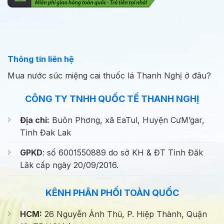
Thông tin liên hệ
Mua nước súc miệng cai thuốc lá Thanh Nghị ở đâu?
CÔNG TY TNHH QUỐC TẾ THANH NGHỊ
Địa chỉ:
Buôn Phơng, xã EaTul, Huyện CưM’gar,
Tỉnh Đak Lak
GPKD
: số 6001550889 do sở KH & ĐT Tỉnh Đăk
Lăk cấp ngày 20/09/2016.
KÊNH PHÂN PHỐI TOÀN QUỐC
HCM:
26 Nguyễn Ảnh Thủ, P. Hiệp Thành, Quận