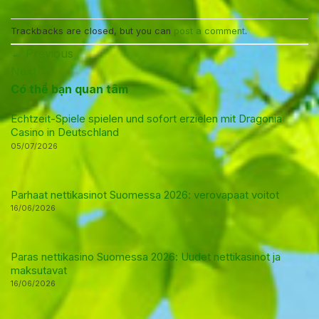
Trackbacks are closed, but you can
post a comment
.
←
Previous
Next
→
Có thể bạn quan tâm
Echtzeit-Spiele spielen und sofort erzielen mit Dragonia
Casino in Deutschland
05/07/2026
Parhaat nettikasinot Suomessa 2026: verovapaat voitot
16/06/2026
Paras nettikasino Suomessa 2026: Uudet nettikasinot ja
maksutavat
16/06/2026