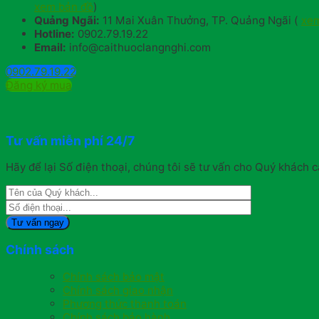
xem bản đồ
)
Quảng Ngãi:
11 Mai Xuân Thưởng, TP. Quảng Ngãi (
xem
Hotline:
0902.79.19.22
Email:
info@caithuoclangnghi.com
0902.79.19.22
Đăng ký mua
Tư vấn miễn phí 24/7
Hãy để lại Số điện thoại, chúng tôi sẽ tư vấn cho Quý khách c
Chính sách
Chính sách bảo mật
Chính sách giao nhận
Phương thức thanh toán
Chính sách bảo hành