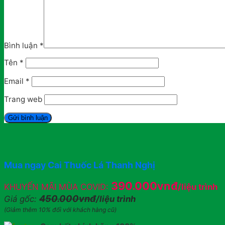
Bình luận
*
Tên
*
Email
*
Trang web
Mua ngay Cai Thuốc Lá Thanh Nghị
390.000vnđ
KHUYẾN MÃI MÙA COVID:
/liệu trình
450.000vnđ
Giá gốc:
/liệu trình
(Giảm thêm 10% đối với khách hàng cũ)