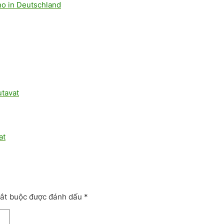
no in Deutschland
utavat
at
bắt buộc được đánh dấu
*