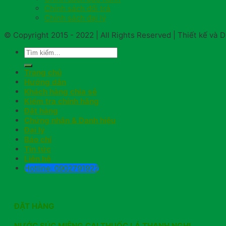
Chính sách đổi trả
Chính sách đại lý
© Copyright 2015 - 2022 | All Rights Reserved | Thiết kế và
Trang chủ
Hướng dẫn
Khách hàng chia sẻ
Kiểm tra chính hãng
Đặt hàng
Chứng nhận & Danh hiệu
Đại lý
Báo chí
Tin tức
Liên hệ
Hotline: 0902791922
ĐẶT HÀNG
NƯỚC SÚC MIỆNG CAI THUỐC LÁ THANH NGHỊ