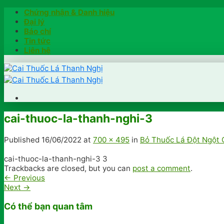
Skip
Chứng nhận & Danh hiệu
to
Đại lý
content
Báo chí
Tin tức
Liên hệ
Trang chủ
cai-thuoc-la-thanh-nghi-3
Hướng dẫn
Khách hàng chia sẻ
Published
16/06/2022
at
700 × 495
in
Bỏ Thuốc Lá Đột Ngột 
Kiểm tra chính hãng
Đặt hàng
cai-thuoc-la-thanh-nghi-3 3
Trackbacks are closed, but you can
post a comment
.
Hotline: 0902791922
←
Previous
Next
→
Có thể bạn quan tâm