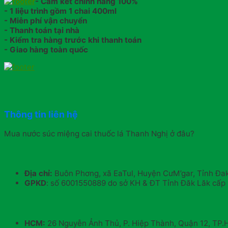
- Cam kết chính hãng 100%
- 1 liệu trình gồm 1 chai 400ml
- Miễn phí vận chuyển
- Thanh toán tại nhà
- Kiểm tra hàng trước khi thanh toán
- Giao hàng toàn quốc
Thông tin liên hệ
Mua nước súc miệng cai thuốc lá Thanh Nghị ở đâu?
Địa chỉ:
Buôn Phơng, xã EaTul, Huyện CưM’gar, Tỉnh Đa
GPKD
: số 6001550889 do sở KH & ĐT Tỉnh Đăk Lăk cấp 
HCM:
26 Nguyễn Ảnh Thủ, P. Hiệp Thành, Quận 12, TP.