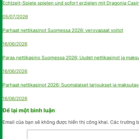
Echtzeit-Spiele spielen und sofort erzielen mit Dragonia Casi
05/07/2026
Parhaat nettikasinot Suomessa 2026: verovapaat voitot
16/06/2026
Paras nettikasino Suomessa 2026: Uudet nettikasinot ja maks
16/06/2026
Parhaat nettikasinot 2026: Suomalaiset tarjoukset ja maksutav
16/06/2026
Để lại một bình luận
Email của bạn sẽ không được hiển thị công khai.
Các trường 