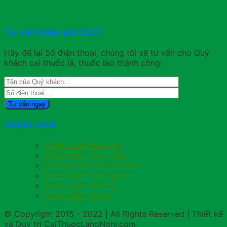
Tư vấn miễn phí 24/7
Hãy để lại Số điện thoại, chúng tôi sẽ tư vấn cho Quý
khách cai thuốc lá, thuốc lào thành công:
Chính sách
Chính sách bảo mật
Chính sách giao nhận
Phương thức thanh toán
Chính sách bảo hành
Chính sách đổi trả
Chính sách đại lý
© Copyright 2015 - 2022 | All Rights Reserved | Thiết kế
và Duy trì CaiThuocLangNghi.com