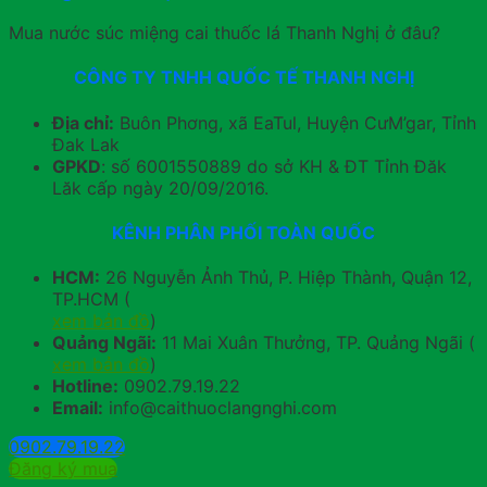
Mua nước súc miệng cai thuốc lá Thanh Nghị ở đâu?
CÔNG TY TNHH QUỐC TẾ THANH NGHỊ
Địa chỉ:
Buôn Phơng, xã EaTul, Huyện CưM’gar, Tỉnh
Đak Lak
GPKD
: số 6001550889 do sở KH & ĐT Tỉnh Đăk
Lăk cấp ngày 20/09/2016.
KÊNH PHÂN PHỐI TOÀN QUỐC
HCM:
26 Nguyễn Ảnh Thủ, P. Hiệp Thành, Quận 12,
TP.HCM (
xem bản đồ
)
Quảng Ngãi:
11 Mai Xuân Thưởng, TP. Quảng Ngãi (
xem bản đồ
)
Hotline:
0902.79.19.22
Email:
info@caithuoclangnghi.com
0902.79.19.22
Đăng ký mua