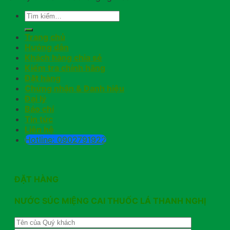
Trang chủ
Hướng dẫn
Khách hàng chia sẻ
Kiểm tra chính hãng
Đặt hàng
Chứng nhận & Danh hiệu
Đại lý
Báo chí
Tin tức
Liên hệ
Hotline: 0902791922
ĐẶT HÀNG
NƯỚC SÚC MIỆNG CAI THUỐC LÁ THANH NGHỊ