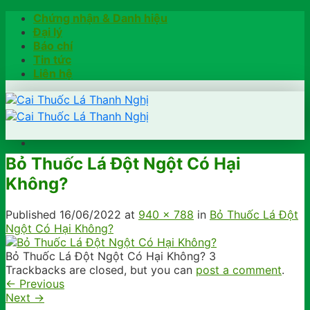
Skip
Chứng nhận & Danh hiệu
to
Đại lý
content
Báo chí
Tin tức
Liên hệ
Bỏ Thuốc Lá Đột Ngột Có Hại
Trang chủ
Không?
Hướng dẫn
Khách hàng chia sẻ
Kiểm tra chính hãng
Published
16/06/2022
at
940 × 788
in
Bỏ Thuốc Lá Đột
Đặt hàng
Ngột Có Hại Không?
Hotline: 0902791922
Bỏ Thuốc Lá Đột Ngột Có Hại Không? 3
Trackbacks are closed, but you can
post a comment
.
←
Previous
Next
→