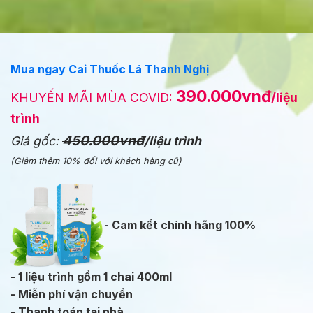
Mua ngay Cai Thuốc Lá Thanh Nghị
390.000vnđ
KHUYẾN MÃI MÙA COVID:
/liệu
trình
450.000vnđ
Giá gốc:
/liệu trình
(Giảm thêm 10% đối với khách hàng cũ)
- Cam kết chính hãng 100%
- 1 liệu trình gồm 1 chai 400ml
- Miễn phí vận chuyển
- Thanh toán tại nhà