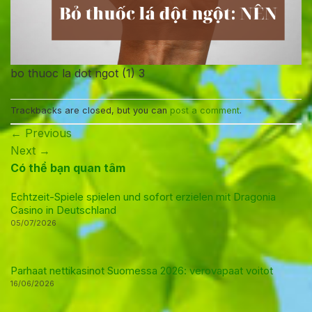
bo thuoc la dot ngot (1) 3
Trackbacks are closed, but you can
post a comment
.
←
Previous
Next
→
Có thể bạn quan tâm
Echtzeit-Spiele spielen und sofort erzielen mit Dragonia
Casino in Deutschland
05/07/2026
Parhaat nettikasinot Suomessa 2026: verovapaat voitot
16/06/2026