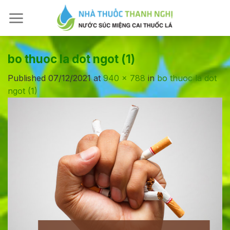
Skip
to
content
bo thuoc la dot ngot (1)
Published
07/12/2021
at
940 × 788
in
bo thuoc la dot
ngot (1)