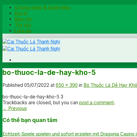
Skip
Chứng nhận & Danh hiệu
to
Đại lý
content
Báo chí
Tin tức
Liên hệ
Trang chủ
bo-thuoc-la-de-hay-kho-5
Hướng dẫn
Khách hàng chia sẻ
Published
05/07/2022
at
650 × 390
in
Bỏ Thuốc Lá Dễ Hay Kh
Kiểm tra chính hãng
Đặt hàng
bo-thuoc-la-de-hay-kho-5 3
Trackbacks are closed, but you can
post a comment
.
Hotline: 0902791922
←
Previous
Có thể bạn quan tâm
Echtzeit-Spiele spielen und sofort erzielen mit Dragonia Casino