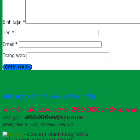
Bình luận
*
Tên
*
Email
*
Trang web
Mua ngay Cai Thuốc Lá Thanh Nghị
390.000vnđ
KHUYẾN MÃI MÙA COVID:
/liệu trình
450.000vnđ
Giá gốc:
/liệu trình
(Giảm thêm 10% đối với khách hàng cũ)
- Cam kết chính hãng 100%