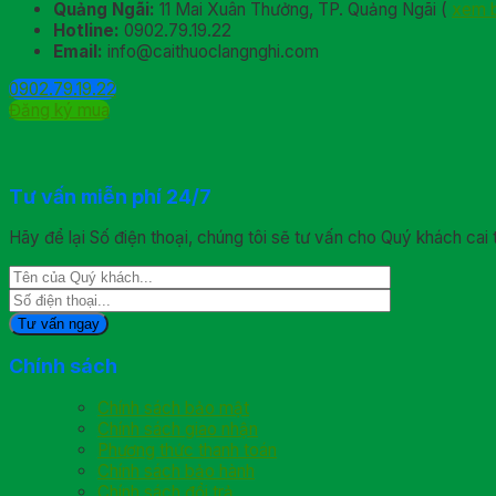
Quảng Ngãi:
11 Mai Xuân Thưởng, TP. Quảng Ngãi (
xem 
Hotline:
0902.79.19.22
Email:
info@caithuoclangnghi.com
0902.79.19.22
Đăng ký mua
Tư vấn miễn phí 24/7
Hãy để lại Số điện thoại, chúng tôi sẽ tư vấn cho Quý khách cai 
Chính sách
Chính sách bảo mật
Chính sách giao nhận
Phương thức thanh toán
Chính sách bảo hành
Chính sách đổi trả