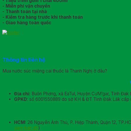
- 1 liệu trình gồm 1 chai 400ml
- Miễn phí vận chuyển
- Thanh toán tại nhà
- Kiểm tra hàng trước khi thanh toán
- Giao hàng toàn quốc
Thông tin liên hệ
Mua nước súc miệng cai thuốc lá Thanh Nghị ở đâu?
Địa chỉ:
Buôn Phơng, xã EaTul, Huyện CưM’gar, Tỉnh Đak 
GPKD
: số 6001550889 do sở KH & ĐT Tỉnh Đăk Lăk cấp 
HCM:
26 Nguyễn Ảnh Thủ, P. Hiệp Thành, Quận 12, TP.H
xem bản đồ
)