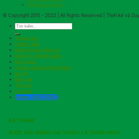
Chính sách đại lý
© Copyright 2015 - 2022 | All Rights Reserved | Thiết kế và D
Trang chủ
Hướng dẫn
Khách hàng chia sẻ
Kiểm tra chính hãng
Đặt hàng
Chứng nhận & Danh hiệu
Đại lý
Báo chí
Tin tức
Liên hệ
Hotline: 0902791922
ĐẶT HÀNG
NƯỚC SÚC MIỆNG CAI THUỐC LÁ THANH NGHỊ