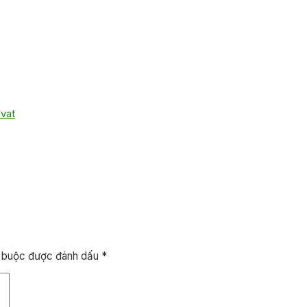
avat
t buộc được đánh dấu
*