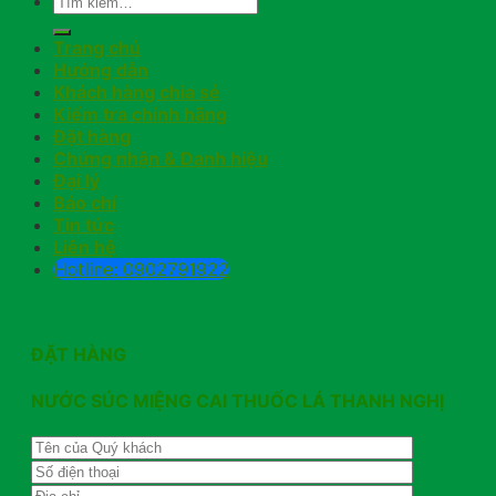
Trang chủ
Hướng dẫn
Khách hàng chia sẻ
Kiểm tra chính hãng
Đặt hàng
Chứng nhận & Danh hiệu
Đại lý
Báo chí
Tin tức
Liên hệ
Hotline: 0902791922
ĐẶT HÀNG
NƯỚC SÚC MIỆNG CAI THUỐC LÁ THANH NGHỊ