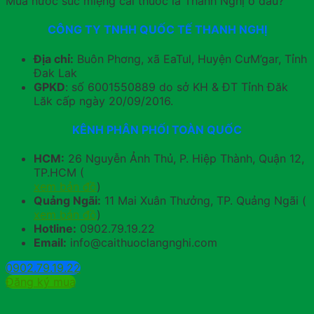
Mua nước súc miệng cai thuốc lá Thanh Nghị ở đâu?
CÔNG TY TNHH QUỐC TẾ THANH NGHỊ
Địa chỉ:
Buôn Phơng, xã EaTul, Huyện CưM’gar, Tỉnh
Đak Lak
GPKD
: số 6001550889 do sở KH & ĐT Tỉnh Đăk
Lăk cấp ngày 20/09/2016.
KÊNH PHÂN PHỐI TOÀN QUỐC
HCM:
26 Nguyễn Ảnh Thủ, P. Hiệp Thành, Quận 12,
TP.HCM (
xem bản đồ
)
Quảng Ngãi:
11 Mai Xuân Thưởng, TP. Quảng Ngãi (
xem bản đồ
)
Hotline:
0902.79.19.22
Email:
info@caithuoclangnghi.com
0902.79.19.22
Đăng ký mua