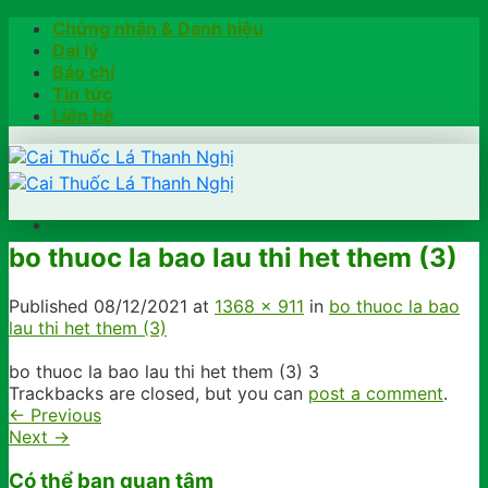
Skip
Chứng nhận & Danh hiệu
to
Đại lý
content
Báo chí
Tin tức
Liên hệ
bo thuoc la bao lau thi het them (3)
Trang chủ
Hướng dẫn
Published
08/12/2021
at
1368 × 911
in
bo thuoc la bao
Khách hàng chia sẻ
lau thi het them (3)
Kiểm tra chính hãng
Đặt hàng
bo thuoc la bao lau thi het them (3) 3
Hotline: 0902791922
Trackbacks are closed, but you can
post a comment
.
←
Previous
Next
→
Có thể bạn quan tâm