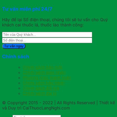
Tư vấn miễn phí 24/7
Hãy để lại Số điện thoại, chúng tôi sẽ tư vấn cho Quý
khách cai thuốc lá, thuốc lào thành công:
Chính sách
Chính sách bảo mật
Chính sách giao nhận
Phương thức thanh toán
Chính sách bảo hành
Chính sách đổi trả
Chính sách đại lý
© Copyright 2015 - 2022 | All Rights Reserved | Thiết kế
và Duy trì CaiThuocLangNghi.com