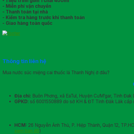
- 1 liệu trình gồm 1 chai 400ml
- Miễn phí vận chuyển
- Thanh toán tại nhà
- Kiểm tra hàng trước khi thanh toán
- Giao hàng toàn quốc
Thông tin liên hệ
Mua nước súc miệng cai thuốc lá Thanh Nghị ở đâu?
Địa chỉ:
Buôn Phơng, xã EaTul, Huyện CưM’gar, Tỉnh Đak 
GPKD
: số 6001550889 do sở KH & ĐT Tỉnh Đăk Lăk cấp 
HCM:
26 Nguyễn Ảnh Thủ, P. Hiệp Thành, Quận 12, TP.H
xem bản đồ
)