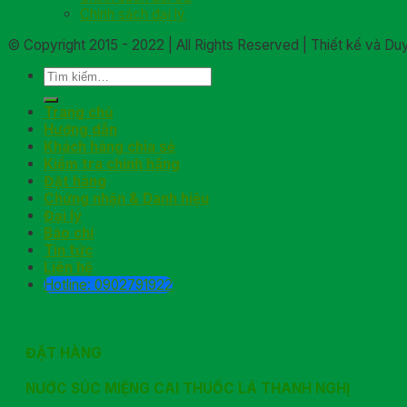
Chính sách đại lý
© Copyright 2015 - 2022 | All Rights Reserved | Thiết kế và D
Trang chủ
Hướng dẫn
Khách hàng chia sẻ
Kiểm tra chính hãng
Đặt hàng
Chứng nhận & Danh hiệu
Đại lý
Báo chí
Tin tức
Liên hệ
Hotline: 0902791922
ĐẶT HÀNG
NƯỚC SÚC MIỆNG CAI THUỐC LÁ THANH NGHỊ