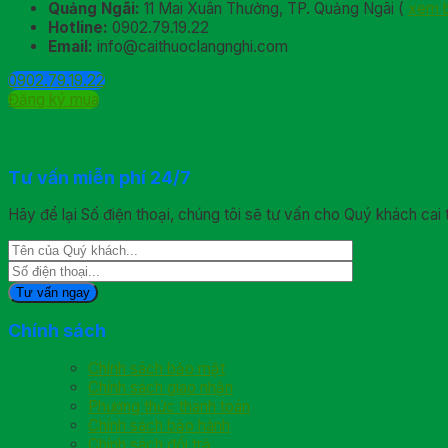
Quảng Ngãi:
11 Mai Xuân Thưởng, TP. Quảng Ngãi (
xem 
Hotline:
0902.79.19.22
Email:
info@caithuoclangnghi.com
0902.79.19.22
Đăng ký mua
Tư vấn miễn phí 24/7
Hãy để lại Số điện thoại, chúng tôi sẽ tư vấn cho Quý khách cai 
Chính sách
Chính sách bảo mật
Chính sách giao nhận
Phương thức thanh toán
Chính sách bảo hành
Chính sách đổi trả