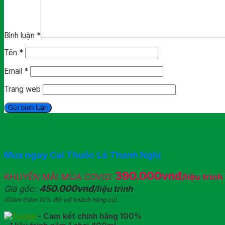
Bình luận
*
Tên
*
Email
*
Trang web
Mua ngay Cai Thuốc Lá Thanh Nghị
390.000vnđ
KHUYẾN MÃI MÙA COVID:
/liệu trình
450.000vnđ
Giá gốc:
/liệu trình
(Giảm thêm 10% đối với khách hàng cũ)
- Cam kết chính hãng 100%