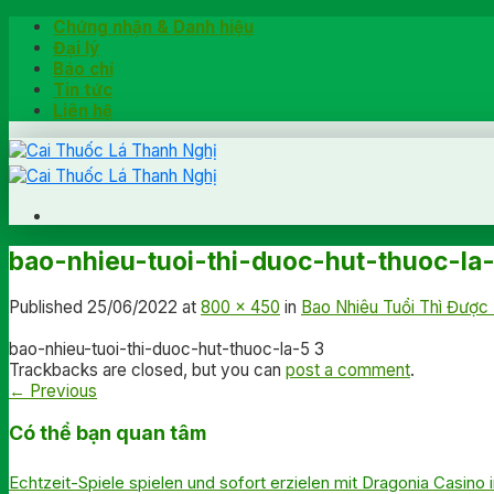
Skip
Chứng nhận & Danh hiệu
to
Đại lý
content
Báo chí
Tin tức
Liên hệ
Trang chủ
bao-nhieu-tuoi-thi-duoc-hut-thuoc-la
Hướng dẫn
Khách hàng chia sẻ
Published
25/06/2022
at
800 × 450
in
Bao Nhiêu Tuổi Thì Được
Kiểm tra chính hãng
Đặt hàng
bao-nhieu-tuoi-thi-duoc-hut-thuoc-la-5 3
Trackbacks are closed, but you can
post a comment
.
Hotline: 0902791922
←
Previous
Có thể bạn quan tâm
Echtzeit-Spiele spielen und sofort erzielen mit Dragonia Casino