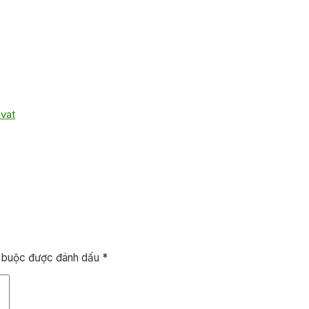
avat
t buộc được đánh dấu
*