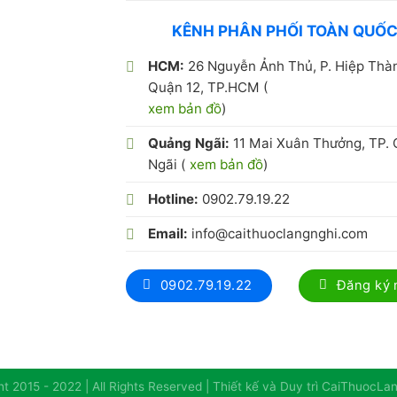
KÊNH PHÂN PHỐI TOÀN QUỐ
HCM:
26 Nguyễn Ảnh Thủ, P. Hiệp Thà
Quận 12, TP.HCM (
xem bản đồ
)
Quảng Ngãi:
11 Mai Xuân Thưởng, TP.
Ngãi (
xem bản đồ
)
Hotline:
0902.79.19.22
Email:
info@caithuoclangnghi.com
0902.79.19.22
Đăng ký
t 2015 - 2022 | All Rights Reserved | Thiết kế và Duy trì CaiThuocL