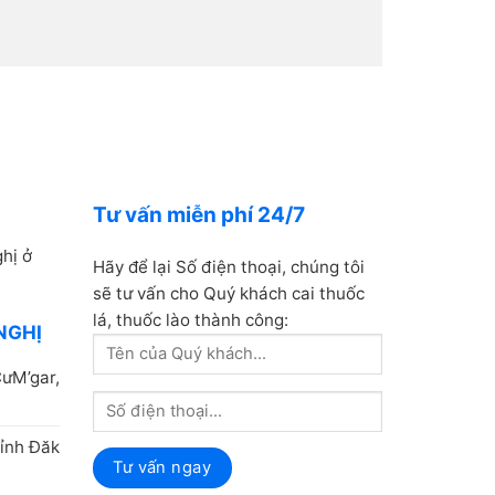
Tư vấn miễn phí 24/7
hị ở
Hãy để lại Số điện thoại, chúng tôi
sẽ tư vấn cho Quý khách cai thuốc
lá, thuốc lào thành công:
NGHỊ
ưM’gar,
ỉnh Đăk