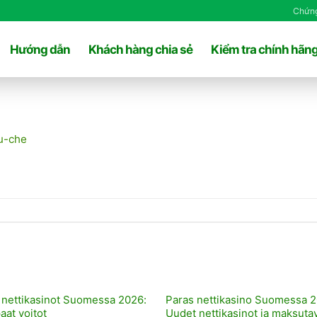
Chứng
Hướng dẫn
Khách hàng chia sẻ
Kiểm tra chính hãn
u-che
 nettikasinot Suomessa 2026:
Paras nettikasino Suomessa 2
aat voitot
Uudet nettikasinot ja maksuta