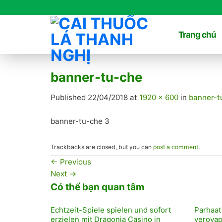
Skip
to
content
Trang chủ
banner-tu-che
Published
22/04/2018
at
1920 × 600
in
banner-t
banner-tu-che 3
Trackbacks are closed, but you can
post a comment
.
←
Previous
Next
→
Có thể bạn quan tâm
Echtzeit-Spiele spielen und sofort
Parhaat
erzielen mit Dragonia Casino in
verovap