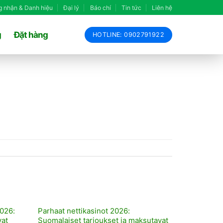
 nhận & Danh hiệu
Đại lý
Báo chí
Tin tức
Liên hệ
g
Đặt hàng
HOTLINE: 0902791922
026:
Parhaat nettikasinot 2026:
vat
Suomalaiset tarjoukset ja maksutavat