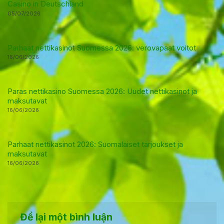
Casino in Deutschland
05/07/2026
Parhaat nettikasinot Suomessa 2026: verovapaat voitot
16/06/2026
Paras nettikasino Suomessa 2026: Uudet nettikasinot ja
maksutavat
16/06/2026
Parhaat nettikasinot 2026: Suomalaiset tarjoukset ja
maksutavat
16/06/2026
Để lại một bình luận