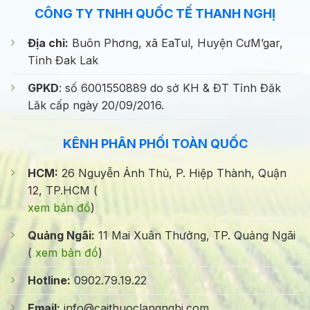
CÔNG TY TNHH QUỐC TẾ THANH NGHỊ
Địa chỉ:
Buôn Phơng, xã EaTul, Huyện CưM’gar,
Tỉnh Đak Lak
GPKD
: số 6001550889 do sở KH & ĐT Tỉnh Đăk
Lăk cấp ngày 20/09/2016.
KÊNH PHÂN PHỐI TOÀN QUỐC
HCM:
26 Nguyễn Ảnh Thủ, P. Hiệp Thành, Quận
12, TP.HCM (
xem bản đồ
)
Quảng Ngãi:
11 Mai Xuân Thưởng, TP. Quảng Ngãi
(
xem bản đồ
)
Hotline:
0902.79.19.22
Email:
info@caithuoclangnghi.com