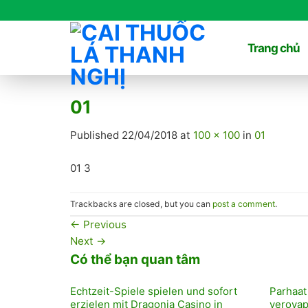
Skip
to
content
Trang chủ
01
Published
22/04/2018
at
100 × 100
in
01
01 3
Trackbacks are closed, but you can
post a comment
.
←
Previous
Next
→
Có thể bạn quan tâm
Echtzeit-Spiele spielen und sofort
Parhaat
erzielen mit Dragonia Casino in
verovap