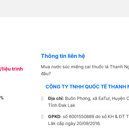
Thông tin liên hệ
Mua nước súc miệng cai thuốc lá Thanh Ng
/liệu trình
đâu?
CÔNG TY TNHH QUỐC TẾ THANH 
0%
Địa chỉ:
Buôn Phơng, xã EaTul, Huyện C
Tỉnh Đak Lak
GPKD
: số 6001550889 do sở KH & ĐT T
Lăk cấp ngày 20/09/2016.