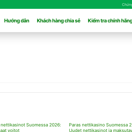
Chứng
Hướng dẫn
Khách hàng chia sẻ
Kiểm tra chính hãn
 nettikasinot Suomessa 2026:
Paras nettikasino Suomessa 2
aat voitot
Uudet nettikasinot ja maksuta