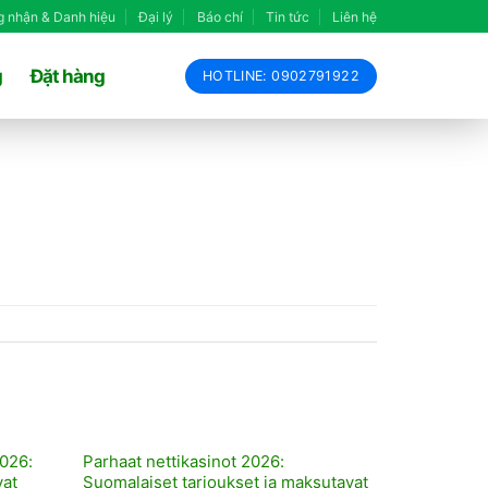
 nhận & Danh hiệu
Đại lý
Báo chí
Tin tức
Liên hệ
g
Đặt hàng
HOTLINE: 0902791922
026:
Parhaat nettikasinot 2026:
vat
Suomalaiset tarjoukset ja maksutavat