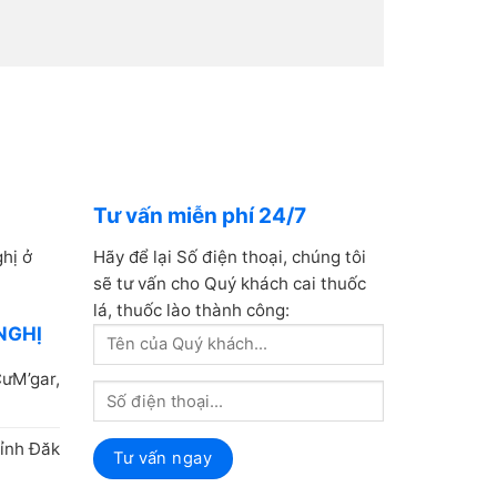
Tư vấn miễn phí 24/7
hị ở
Hãy để lại Số điện thoại, chúng tôi
sẽ tư vấn cho Quý khách cai thuốc
lá, thuốc lào thành công:
NGHỊ
ưM’gar,
ỉnh Đăk