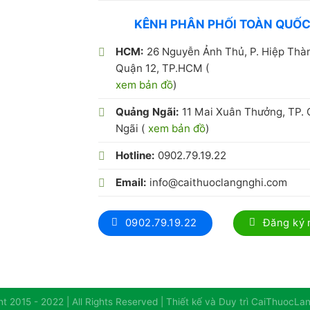
KÊNH PHÂN PHỐI TOÀN QUỐ
HCM:
26 Nguyễn Ảnh Thủ, P. Hiệp Thà
Quận 12, TP.HCM (
xem bản đồ
)
Quảng Ngãi:
11 Mai Xuân Thưởng, TP.
Ngãi (
xem bản đồ
)
Hotline:
0902.79.19.22
Email:
info@caithuoclangnghi.com
0902.79.19.22
Đăng ký
t 2015 - 2022 | All Rights Reserved | Thiết kế và Duy trì CaiThuocL