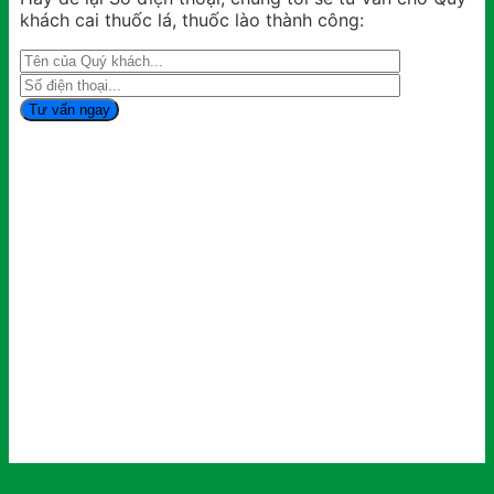
khách cai thuốc lá, thuốc lào thành công: