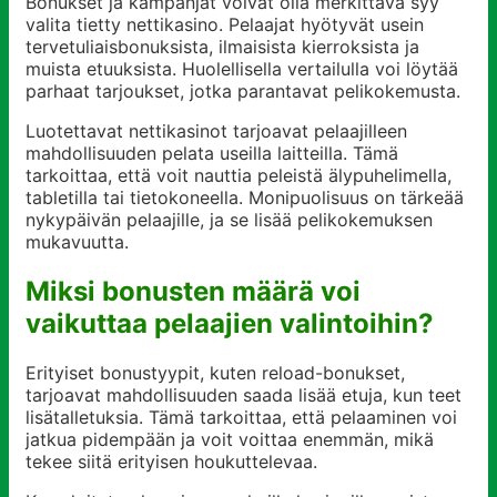
Bonukset ja kampanjat voivat olla merkittävä syy
valita tietty nettikasino. Pelaajat hyötyvät usein
tervetuliaisbonuksista, ilmaisista kierroksista ja
muista etuuksista. Huolellisella vertailulla voi löytää
parhaat tarjoukset, jotka parantavat pelikokemusta.
Luotettavat nettikasinot tarjoavat pelaajilleen
mahdollisuuden pelata useilla laitteilla. Tämä
tarkoittaa, että voit nauttia peleistä älypuhelimella,
tabletilla tai tietokoneella. Monipuolisuus on tärkeää
nykypäivän pelaajille, ja se lisää pelikokemuksen
mukavuutta.
Miksi bonusten määrä voi
vaikuttaa pelaajien valintoihin?
Erityiset bonustyypit, kuten reload-bonukset,
tarjoavat mahdollisuuden saada lisää etuja, kun teet
lisätalletuksia. Tämä tarkoittaa, että pelaaminen voi
jatkua pidempään ja voit voittaa enemmän, mikä
tekee siitä erityisen houkuttelevaa.