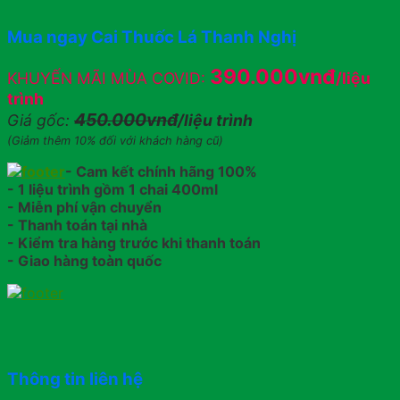
Mua ngay Cai Thuốc Lá Thanh Nghị
390.000vnđ
KHUYẾN MÃI MÙA COVID:
/liệu
trình
450.000vnđ
Giá gốc:
/liệu trình
(Giảm thêm 10% đối với khách hàng cũ)
- Cam kết chính hãng 100%
- 1 liệu trình gồm 1 chai 400ml
- Miễn phí vận chuyển
- Thanh toán tại nhà
- Kiểm tra hàng trước khi thanh toán
- Giao hàng toàn quốc
Thông tin liên hệ