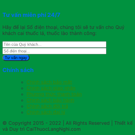
Tư vấn miễn phí 24/7
Hãy để lại Số điện thoại, chúng tôi sẽ tư vấn cho Quý
khách cai thuốc lá, thuốc lào thành công:
Chính sách
Chính sách bảo mật
Chính sách giao nhận
Phương thức thanh toán
Chính sách bảo hành
Chính sách đổi trả
Chính sách đại lý
© Copyright 2015 - 2022 | All Rights Reserved | Thiết kế
và Duy trì CaiThuocLangNghi.com