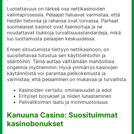
Luotettavuus on tärkeä osa nettikasinoiden
valintaprosessia. Pelaajat haluavat varmistaa, että
heidän tietonsa ja rahansa ovat turvassa. Parhaat
suomalaiset kasinot ovat lisensoituja ja ne
noudattavat tiukkoja turvallisuusstandardeja, mikä
luo luottamusta pelaajien keskuudessa.
Ennen sitoutumista tiettyyn nettikasinoon, on
suositeltavaa tutustua sen käyttöehtoihin ja
sääntöihin. Tämä auttaa välttämään mahdollisia
ongelmia myöhemmin. Hyvä ymmärrys kasinojen
käytännöistä voi parantaa pelikokemusta ja
varmistaa, että pelaaminen on mukavaa ja turvallista.
Kasinoiden vertailu: ominaisuudet ja edut
Erityiset bonukset ja niiden lunastaminen
Pelivalikoiman laatu ja monimuotoisuus
Kanuuna Casino: Suosituimmat
kasinobonukset