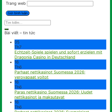
Trang web
Bài viết – tin tức
05
Th7
Echtzeit-Spiele spielen und sofort erzielen mit
Dragonia Casino in Deutschland
16
Th6
Parhaat nettikasinot Suomessa 2026:
verovapaat voitot
16
Th6
Paras nettikasino Suomessa 2026: Uudet
nettikasinot ja maksutavat
16
Th6
Parhaat nettikasinot 2026: Suomalaiset