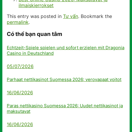
ilmaiskierrokset
This entry was posted in
Tư vấn
. Bookmark the
permalink
.
Có thể bạn quan tâm
Echtzeit-Spiele spielen und sofort erzielen mit Dragonia
Casino in Deutschland
05/07/2026
Parhaat nettikasinot Suomessa 2026: verovapaat voitot
16/06/2026
Paras nettikasino Suomessa 2026: Uudet nettikasinot ja
maksutavat
16/06/2026