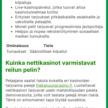
kilpailuja.
Live-kasinopalvelut, jotka tuovat aitoa
kasinotunnelmaa kotiisi.
Erityiset tarjoukset pitkäaikaisille asiakkaille ja
uskollisille pelaajille.
Monet pelit tarjoavat progressiivisia jackpotteja.
Helppo ja nopea rekisteröityminen sosiaalisen
median tunnuksilla.
Ominaisuus
Tieto
Turnaukset
Säännölliset kilpailut
Kuinka nettikasinot varmistavat
reilun pelin?
Pelaajana saatat haluta kokeilla eri kasinoiden
tarjoamia pelejä
thekanuunacasino.fi
. Luotettavat
nettikasinot tarjoavat usein mahdollisuuden pelata
demoversioita, joilla voit testata pelejä ilman riskiä.
Tämä on erinomainen tapa löytää suosikkisi.