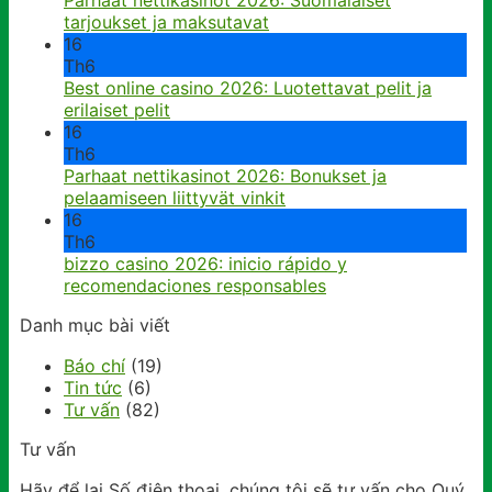
tarjoukset ja maksutavat
16
Th6
Best online casino 2026: Luotettavat pelit ja
erilaiset pelit
16
Th6
Parhaat nettikasinot 2026: Bonukset ja
pelaamiseen liittyvät vinkit
16
Th6
bizzo casino 2026: inicio rápido y
recomendaciones responsables
Danh mục bài viết
Báo chí
(19)
Tin tức
(6)
Tư vấn
(82)
Tư vấn
Hãy để lại Số điện thoại, chúng tôi sẽ tư vấn cho Quý