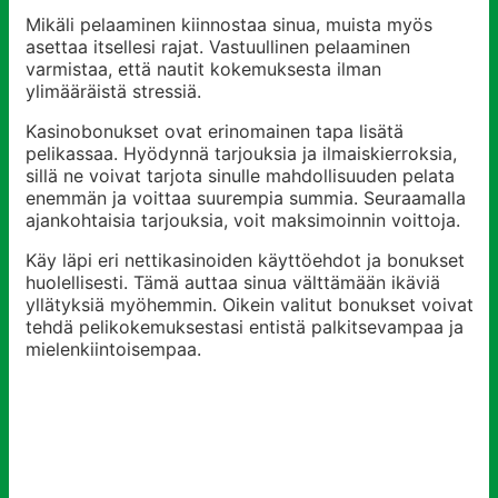
Mikäli pelaaminen kiinnostaa sinua, muista myös
asettaa itsellesi rajat. Vastuullinen pelaaminen
varmistaa, että nautit kokemuksesta ilman
ylimääräistä stressiä.
Kasinobonukset ovat erinomainen tapa lisätä
pelikassaa. Hyödynnä tarjouksia ja ilmaiskierroksia,
sillä ne voivat tarjota sinulle mahdollisuuden pelata
enemmän ja voittaa suurempia summia. Seuraamalla
ajankohtaisia tarjouksia, voit maksimoinnin voittoja.
Käy läpi eri nettikasinoiden käyttöehdot ja bonukset
huolellisesti. Tämä auttaa sinua välttämään ikäviä
yllätyksiä myöhemmin. Oikein valitut bonukset voivat
tehdä pelikokemuksestasi entistä palkitsevampaa ja
mielenkiintoisempaa.