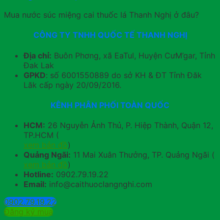
Mua nước súc miệng cai thuốc lá Thanh Nghị ở đâu?
CÔNG TY TNHH QUỐC TẾ THANH NGHỊ
Địa chỉ:
Buôn Phơng, xã EaTul, Huyện CưM’gar, Tỉnh
Đak Lak
GPKD
: số 6001550889 do sở KH & ĐT Tỉnh Đăk
Lăk cấp ngày 20/09/2016.
KÊNH PHÂN PHỐI TOÀN QUỐC
HCM:
26 Nguyễn Ảnh Thủ, P. Hiệp Thành, Quận 12,
TP.HCM (
xem bản đồ
)
Quảng Ngãi:
11 Mai Xuân Thưởng, TP. Quảng Ngãi (
xem bản đồ
)
Hotline:
0902.79.19.22
Email:
info@caithuoclangnghi.com
0902.79.19.22
Đăng ký mua