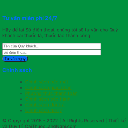
Tư vấn miễn phí 24/7
Hãy để lại Số điện thoại, chúng tôi sẽ tư vấn cho Quý
khách cai thuốc lá, thuốc lào thành công:
Chính sách
Chính sách bảo mật
Chính sách giao nhận
Phương thức thanh toán
Chính sách bảo hành
Chính sách đổi trả
Chính sách đại lý
© Copyright 2015 - 2022 | All Rights Reserved | Thiết kế
và Duy trì CaiThuocLangNghi.com