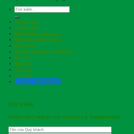
Trang chủ
Hướng dẫn
Khách hàng chia sẻ
Kiểm tra chính hãng
Đặt hàng
Chứng nhận & Danh hiệu
Đại lý
Báo chí
Tin tức
Liên hệ
Hotline: 0902791922
ĐẶT HÀNG
NƯỚC SÚC MIỆNG CAI THUỐC LÁ THANH NGHỊ