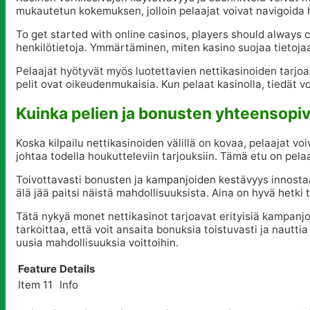
mukautetun kokemuksen, jolloin pelaajat voivat navigoida h
To get started with online casinos, players should always c
henkilötietoja. Ymmärtäminen, miten kasino suojaa tietojaa
Pelaajat hyötyvät myös luotettavien nettikasinoiden tarjoa
pelit ovat oikeudenmukaisia. Kun pelaat kasinolla, tiedät voi
Kuinka pelien ja bonusten yhteensopivu
Koska kilpailu nettikasinoiden välillä on kovaa, pelaajat vo
johtaa todella houkutteleviin tarjouksiin. Tämä etu on pel
Toivottavasti bonusten ja kampanjoiden kestävyys innostaa 
älä jää paitsi näistä mahdollisuuksista. Aina on hyvä hetki
Tätä nykyä monet nettikasinot tarjoavat erityisiä kampanjoi
tarkoittaa, että voit ansaita bonuksia toistuvasti ja na
uusia mahdollisuuksia voittoihin.
Feature
Details
Item 11
Info