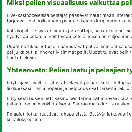
Miksi pelien visuaalisuus vaikuttaa p
Live-kasinopeleissä pelaajat pääsevät nauttimaan interaktii
tarjoavat mahdollisuuden pelata oikeiden krupieerien kan
Kolikkopelit, joissa on suuria jackpotteja, houkuttelevat mo
hyödyttää pelaajia. Voit löytää pelejä, joissa on miljoonie
Uudet nettikasinot usein panostavat pelivalikoimaansa saad
pelijulkaisut ja innovatiivisimmat pelit. Uudet tulevat pelit
houkuttelevia.
Yhteenveto: Pelien laatu ja pelaajien 
Käyttäjäystävälliset alustat tekevät pelaamisesta helppoa j
liikkuessasi. Tämä nopeus ja helppous ovat tärkeitä tekijöit
Erityisesti uusien nettikasinoiden tarjoamat innovaatioita 
pelaaminen mielenkiintoisena. Seuraa markkinoita uusien i
Pelaajat, jotka nauttivat rahapeleistä, löytävät jatkuvasti 
kilpailukykyisinä.