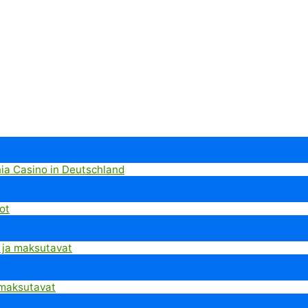
nia Casino in Deutschland
ot
 ja maksutavat
 maksutavat