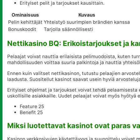
Erityiset pelit ja tarjoukset kausittain.
Ominaisuus
Kuvaus
Pelin kehittäjät
Yhteistyö suurimpien brändien kanssa
Bonuskoodit
Tarjolla säännöllisesti
Nettikasino BQ: Erikoistarjoukset ja ka
Pelaajat voivat nauttia erilaisista pelimuodoista, kuten tur
mahdollisuuden voittaa suuria palkintoja ja nauttia yhteis
Ennen kuin valitset nettikasinon, tutustu pelaajien arvoste
laadusta. Suositellut kasinot saavat usein hyviä arvosteluj
Erityiset ohjelmat ja tarjoukset voivat tehdä pelaamisesta 
uskollisille asiakkaille. Uudet pelaajat voivat myös hyötyä
Feature 25
Benefit 25
Miksi luotettavat kasinot ovat paras va
Kasinon verkkosivujen käytettävyys ja suunnittelu voivat m