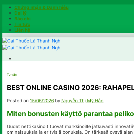
Skip
Chứng nhận & Danh hiệu
to
Đại lý
content
Báo chí
Tin tức
Liên hệ
Trang chủ
Hướng dẫn
Tư vấn
Khách hàng chia sẻ
Kiểm tra chính hãng
BEST ONLINE CASINO 2026: RAHAPELI
Đặt hàng
Posted on
15/06/2026
by
Nguyễn Thị Mỹ Hảo
Hotline: 0902791922
Miten bonusten käyttö parantaa peli
Uudet nettikasinoit tuovat markkinoille jatkuvasti innovati
ominaisuuksia ja erityisiä bonuksia. On tärkeää pysyä ajan 