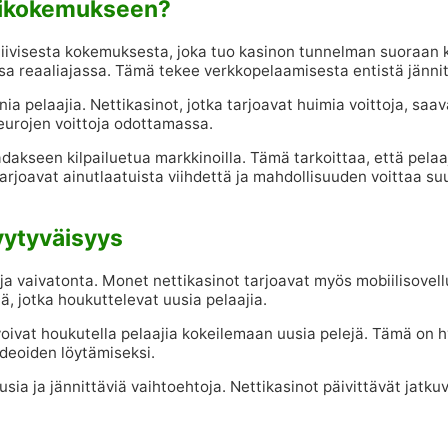
elikokemukseen?
visesta kokemuksesta, joka tuo kasinon tunnelman suoraan kotii
ssa reaaliajassa. Tämä tekee verkkopelaamisesta entistä jänn
nia pelaajia. Nettikasinot, jotka tarjoavat huimia voittoja, sa
n eurojen voittoja odottamassa.
akseen kilpailuetua markkinoilla. Tämä tarkoittaa, että pelaa
 tarjoavat ainutlaatuista viihdettä ja mahdollisuuden voittaa suu
tyytyväisyys
a vaivatonta. Monet nettikasinot tarjoavat myös mobiilisovelluk
ä, jotka houkuttelevat uusia pelaajia.
voivat houkutella pelaajia kokeilemaan uusia pelejä. Tämä on hy
deoiden löytämiseksi.
uusia ja jännittäviä vaihtoehtoja. Nettikasinot päivittävät jat