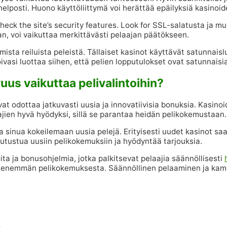
elposti. Huono käyttöliittymä voi herättää epäilyksiä kasinoid
heck the site’s security features. Look for SSL-salatusta ja mu
n, voi vaikuttaa merkittävästi pelaajan päätökseen.
mista reiluista peleistä. Tällaiset kasinot käyttävät satunnai
vasi luottaa siihen, että pelien lopputulokset ovat satunnaisia 
us vaikuttaa pelivalintoihin?
ivat odottaa jatkuvasti uusia ja innovatiivisia bonuksia. Kasin
aajien hyvä hyödyksi, sillä se parantaa heidän pelikokemustaan.
sinua kokeilemaan uusia pelejä. Erityisesti uudet kasinot saat
 tutustua uusiin pelikokemuksiin ja hyödyntää tarjouksia.
ta ja bonusohjelmia, jotka palkitsevat pelaajia säännöllisesti
uttia enemmän pelikokemuksesta. Säännöllinen pelaaminen ja ka