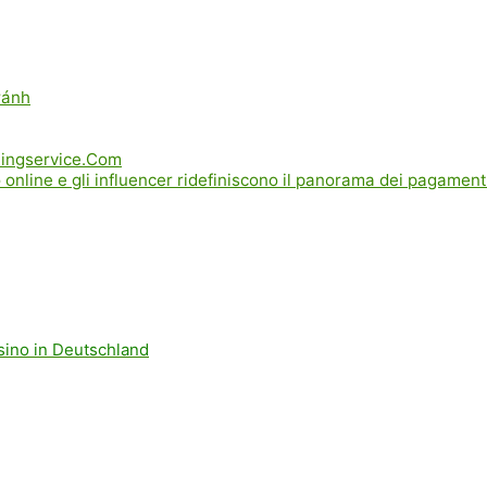
ránh
atingservice.Com
 online e gli influencer ridefiniscono il panorama dei pagament
asino in Deutschland