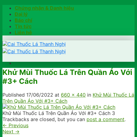
Skip
Chứng nhận & Danh hiệu
to
Đại lý
content
Báo chí
Tin tức
Liên hệ
Khử Mùi Thuốc Lá Trên Quần Áo Với
Trang chủ
#3+ Cách
Hướng dẫn
Khách hàng chia sẻ
Kiểm tra chính hãng
Published
17/06/2022
at
660 × 440
in
Khử Mùi Thuốc Lá
Đặt hàng
Trên Quần Áo Với #3+ Cách
Hotline: 0902791922
Khử Mùi Thuốc Lá Trên Quần Áo Với #3+ Cách 3
Trackbacks are closed, but you can
post a comment
.
←
Previous
Next
→