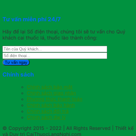
Tư vấn miễn phí 24/7
Hãy để lại Số điện thoại, chúng tôi sẽ tư vấn cho Quý
khách cai thuốc lá, thuốc lào thành công:
Chính sách
Chính sách bảo mật
Chính sách giao nhận
Phương thức thanh toán
Chính sách bảo hành
Chính sách đổi trả
Chính sách đại lý
© Copyright 2015 - 2022 | All Rights Reserved | Thiết kế
và Duy trì CaiThuocLangNghi.com