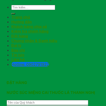
Trang chủ
Hướng dẫn
Khách hàng chia sẻ
Kiểm tra chính hãng
Đặt hàng
Chứng nhận & Danh hiệu
Đại lý
Báo chí
Tin tức
Liên hệ
Hotline: 0902791922
ĐẶT HÀNG
NƯỚC SÚC MIỆNG CAI THUỐC LÁ THANH NGHỊ