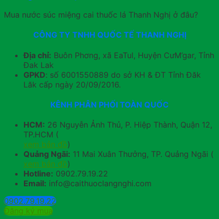
Mua nước súc miệng cai thuốc lá Thanh Nghị ở đâu?
CÔNG TY TNHH QUỐC TẾ THANH NGHỊ
Địa chỉ:
Buôn Phơng, xã EaTul, Huyện CưM’gar, Tỉnh
Đak Lak
GPKD
: số 6001550889 do sở KH & ĐT Tỉnh Đăk
Lăk cấp ngày 20/09/2016.
KÊNH PHÂN PHỐI TOÀN QUỐC
HCM:
26 Nguyễn Ảnh Thủ, P. Hiệp Thành, Quận 12,
TP.HCM (
xem bản đồ
)
Quảng Ngãi:
11 Mai Xuân Thưởng, TP. Quảng Ngãi (
xem bản đồ
)
Hotline:
0902.79.19.22
Email:
info@caithuoclangnghi.com
0902.79.19.22
Đăng ký mua