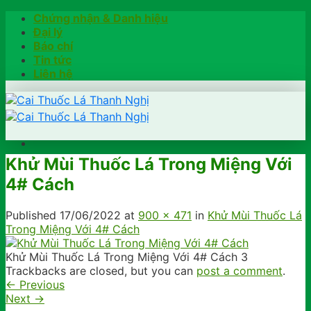
Skip
Chứng nhận & Danh hiệu
to
Đại lý
content
Báo chí
Tin tức
Liên hệ
Khử Mùi Thuốc Lá Trong Miệng Với
Trang chủ
4# Cách
Hướng dẫn
Khách hàng chia sẻ
Kiểm tra chính hãng
Published
17/06/2022
at
900 × 471
in
Khử Mùi Thuốc Lá
Đặt hàng
Trong Miệng Với 4# Cách
Hotline: 0902791922
Khử Mùi Thuốc Lá Trong Miệng Với 4# Cách 3
Trackbacks are closed, but you can
post a comment
.
←
Previous
Next
→