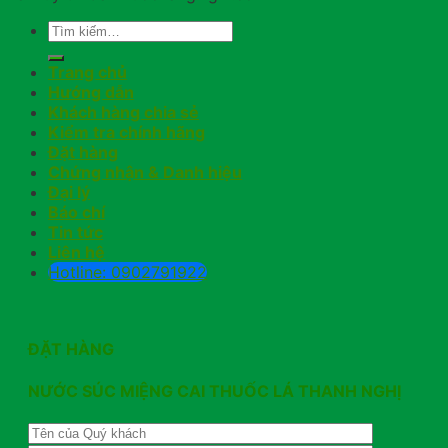
Trang chủ
Hướng dẫn
Khách hàng chia sẻ
Kiểm tra chính hãng
Đặt hàng
Chứng nhận & Danh hiệu
Đại lý
Báo chí
Tin tức
Liên hệ
Hotline: 0902791922
ĐẶT HÀNG
NƯỚC SÚC MIỆNG CAI THUỐC LÁ THANH NGHỊ