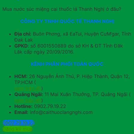
Mua nước súc miệng cai thuốc lá Thanh Nghị ở đâu?
CÔNG TY TNHH QUỐC TẾ THANH NGHỊ
Địa chỉ:
Buôn Phơng, xã EaTul, Huyện CưM’gar, Tỉnh
Đak Lak
GPKD
: số 6001550889 do sở KH & ĐT Tỉnh Đăk
Lăk cấp ngày 20/09/2016.
KÊNH PHÂN PHỐI TOÀN QUỐC
HCM:
26 Nguyễn Ảnh Thủ, P. Hiệp Thành, Quận 12,
TP.HCM (
xem bản đồ
)
Quảng Ngãi:
11 Mai Xuân Thưởng, TP. Quảng Ngãi (
xem bản đồ
)
Hotline:
0902.79.19.22
Email:
info@caithuoclangnghi.com
0902.79.19.22
Đăng ký mua