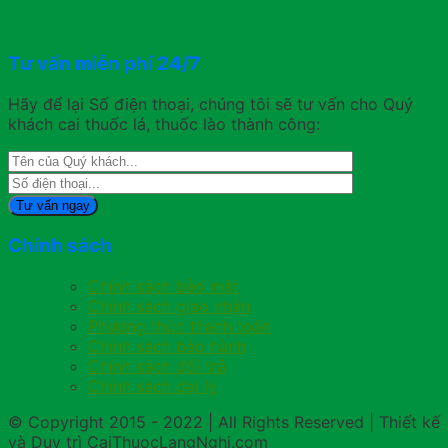
Tư vấn miễn phí 24/7
Hãy để lại Số điện thoại, chúng tôi sẽ tư vấn cho Quý
khách cai thuốc lá, thuốc lào thành công:
Chính sách
Chính sách bảo mật
Chính sách giao nhận
Phương thức thanh toán
Chính sách bảo hành
Chính sách đổi trả
Chính sách đại lý
© Copyright 2015 - 2022 | All Rights Reserved | Thiết kế
và Duy trì CaiThuocLangNghi.com