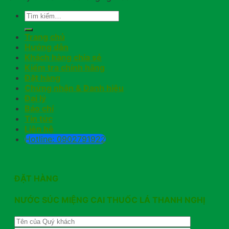
Trang chủ
Hướng dẫn
Khách hàng chia sẻ
Kiểm tra chính hãng
Đặt hàng
Chứng nhận & Danh hiệu
Đại lý
Báo chí
Tin tức
Liên hệ
Hotline: 0902791922
ĐẶT HÀNG
NƯỚC SÚC MIỆNG CAI THUỐC LÁ THANH NGHỊ