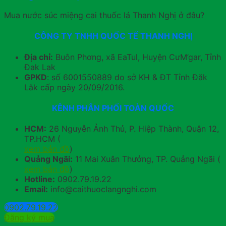
Mua nước súc miệng cai thuốc lá Thanh Nghị ở đâu?
CÔNG TY TNHH QUỐC TẾ THANH NGHỊ
Địa chỉ:
Buôn Phơng, xã EaTul, Huyện CưM’gar, Tỉnh
Đak Lak
GPKD
: số 6001550889 do sở KH & ĐT Tỉnh Đăk
Lăk cấp ngày 20/09/2016.
KÊNH PHÂN PHỐI TOÀN QUỐC
HCM:
26 Nguyễn Ảnh Thủ, P. Hiệp Thành, Quận 12,
TP.HCM (
xem bản đồ
)
Quảng Ngãi:
11 Mai Xuân Thưởng, TP. Quảng Ngãi (
xem bản đồ
)
Hotline:
0902.79.19.22
Email:
info@caithuoclangnghi.com
0902.79.19.22
Đăng ký mua