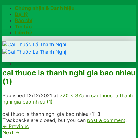
Skip
Chứng nhận & Danh hiệu
to
Đại lý
content
Báo chí
Tin tức
Liên hệ
cai thuoc la thanh nghi gia bao nhieu
Trang chủ
(1)
Hướng dẫn
Khách hàng chia sẻ
Kiểm tra chính hãng
Published
13/12/2021
at
720 × 375
in
cai thuoc la thanh
Đặt hàng
nghi gia bao nhieu (1)
Hotline: 0902791922
cai thuoc la thanh nghi gia bao nhieu (1) 3
Trackbacks are closed, but you can
post a comment
.
←
Previous
Next
→