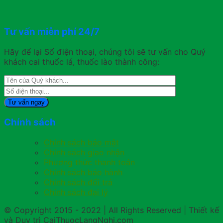
Tư vấn miễn phí 24/7
Hãy để lại Số điện thoại, chúng tôi sẽ tư vấn cho Quý
khách cai thuốc lá, thuốc lào thành công:
Chính sách
Chính sách bảo mật
Chính sách giao nhận
Phương thức thanh toán
Chính sách bảo hành
Chính sách đổi trả
Chính sách đại lý
© Copyright 2015 - 2022 | All Rights Reserved | Thiết kế
và Duy trì CaiThuocLangNghi.com