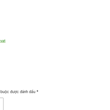
avat
t buộc được đánh dấu
*