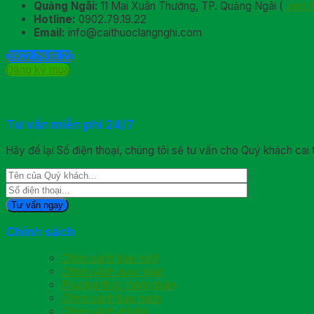
Quảng Ngãi:
11 Mai Xuân Thưởng, TP. Quảng Ngãi (
xem 
Hotline:
0902.79.19.22
Email:
info@caithuoclangnghi.com
0902.79.19.22
Đăng ký mua
Tư vấn miễn phí 24/7
Hãy để lại Số điện thoại, chúng tôi sẽ tư vấn cho Quý khách cai 
Chính sách
Chính sách bảo mật
Chính sách giao nhận
Phương thức thanh toán
Chính sách bảo hành
Chính sách đổi trả