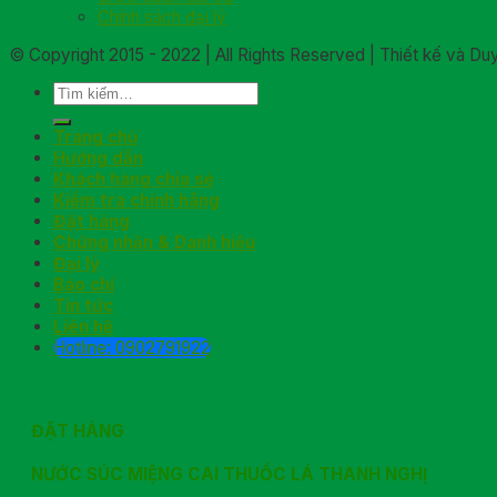
Chính sách đại lý
© Copyright 2015 - 2022 | All Rights Reserved | Thiết kế và D
Trang chủ
Hướng dẫn
Khách hàng chia sẻ
Kiểm tra chính hãng
Đặt hàng
Chứng nhận & Danh hiệu
Đại lý
Báo chí
Tin tức
Liên hệ
Hotline: 0902791922
ĐẶT HÀNG
NƯỚC SÚC MIỆNG CAI THUỐC LÁ THANH NGHỊ