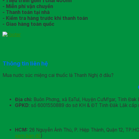
- 1 liệu trình gồm 1 chai 400ml
- Miễn phí vận chuyển
- Thanh toán tại nhà
- Kiểm tra hàng trước khi thanh toán
- Giao hàng toàn quốc
Thông tin liên hệ
Mua nước súc miệng cai thuốc lá Thanh Nghị ở đâu?
Địa chỉ:
Buôn Phơng, xã EaTul, Huyện CưM’gar, Tỉnh Đak 
GPKD
: số 6001550889 do sở KH & ĐT Tỉnh Đăk Lăk cấp 
HCM:
26 Nguyễn Ảnh Thủ, P. Hiệp Thành, Quận 12, TP.H
xem bản đồ
)