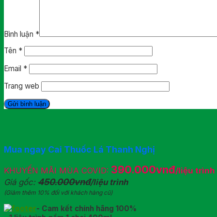
Bình luận
*
Tên
*
Email
*
Trang web
Mua ngay Cai Thuốc Lá Thanh Nghị
390.000vnđ
KHUYẾN MÃI MÙA COVID:
/liệu trình
450.000vnđ
Giá gốc:
/liệu trình
(Giảm thêm 10% đối với khách hàng cũ)
- Cam kết chính hãng 100%