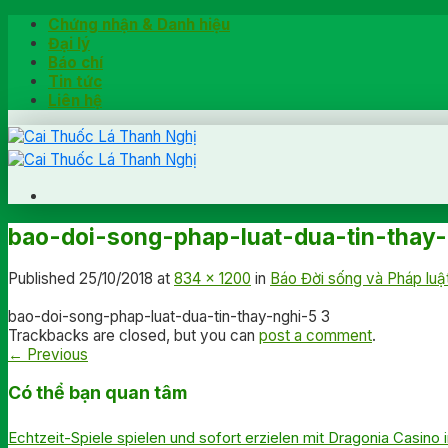
Skip
Chứng nhận & Danh hiệu
to
Đại lý
content
Báo chí
Tin tức
Liên hệ
Trang chủ
bao-doi-song-phap-luat-dua-tin-thay-
Hướng dẫn
Khách hàng chia sẻ
Published
25/10/2018
at
834 × 1200
in
Báo Đời sống và Pháp luật
Kiểm tra chính hãng
Đặt hàng
bao-doi-song-phap-luat-dua-tin-thay-nghi-5 3
Trackbacks are closed, but you can
post a comment
.
Hotline: 0902791922
←
Previous
Có thể bạn quan tâm
Echtzeit-Spiele spielen und sofort erzielen mit Dragonia Casino