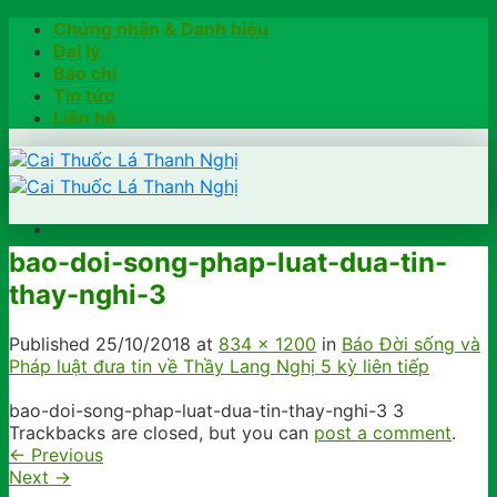
Skip
Chứng nhận & Danh hiệu
to
Đại lý
content
Báo chí
Tin tức
Liên hệ
bao-doi-song-phap-luat-dua-tin-
Trang chủ
thay-nghi-3
Hướng dẫn
Khách hàng chia sẻ
Kiểm tra chính hãng
Published
25/10/2018
at
834 × 1200
in
Báo Đời sống và
Đặt hàng
Pháp luật đưa tin về Thầy Lang Nghị 5 kỳ liên tiếp
Hotline: 0902791922
bao-doi-song-phap-luat-dua-tin-thay-nghi-3 3
Trackbacks are closed, but you can
post a comment
.
←
Previous
Next
→