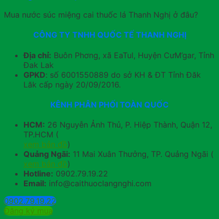
Mua nước súc miệng cai thuốc lá Thanh Nghị ở đâu?
CÔNG TY TNHH QUỐC TẾ THANH NGHỊ
Địa chỉ:
Buôn Phơng, xã EaTul, Huyện CưM’gar, Tỉnh
Đak Lak
GPKD
: số 6001550889 do sở KH & ĐT Tỉnh Đăk
Lăk cấp ngày 20/09/2016.
KÊNH PHÂN PHỐI TOÀN QUỐC
HCM:
26 Nguyễn Ảnh Thủ, P. Hiệp Thành, Quận 12,
TP.HCM (
xem bản đồ
)
Quảng Ngãi:
11 Mai Xuân Thưởng, TP. Quảng Ngãi (
xem bản đồ
)
Hotline:
0902.79.19.22
Email:
info@caithuoclangnghi.com
0902.79.19.22
Đăng ký mua