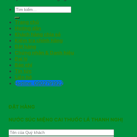
Trang chủ
Hướng dẫn
Khách hàng chia sẻ
Kiểm tra chính hãng
Đặt hàng
Chứng nhận & Danh hiệu
Đại lý
Báo chí
Tin tức
Liên hệ
Hotline: 0902791922
ĐẶT HÀNG
NƯỚC SÚC MIỆNG CAI THUỐC LÁ THANH NGHỊ