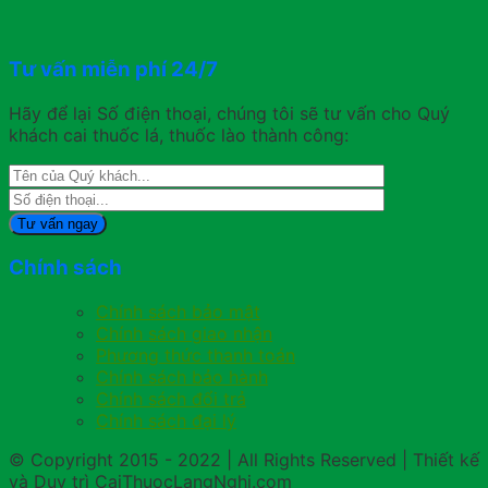
Tư vấn miễn phí 24/7
Hãy để lại Số điện thoại, chúng tôi sẽ tư vấn cho Quý
khách cai thuốc lá, thuốc lào thành công:
Chính sách
Chính sách bảo mật
Chính sách giao nhận
Phương thức thanh toán
Chính sách bảo hành
Chính sách đổi trả
Chính sách đại lý
© Copyright 2015 - 2022 | All Rights Reserved | Thiết kế
và Duy trì CaiThuocLangNghi.com