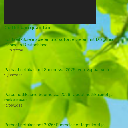
Có thể bạn quan tâm
Echtzeit-Spiele spielen und sofort erzielen mit Dragonia
Casino in Deutschland
05/07/2026
Parhaat nettikasinot Suomessa 2026: verovapaat voitot
16/06/2026
Paras nettikasino Suomessa 2026: Uudet nettikasinot ja
maksutavat
16/06/2026
Parhaat nettikasinot 2026: Suomalaiset tarjoukset ja