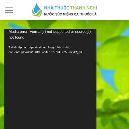
Skip
to
content
Trình
Media error: Format(s) not supported or source(s)
not found
chơi
Video
Tải về tệp tin: https://caithuoclangnghi.com/wp-
content/uploads/2018/10/video-1539337752.mp4?_=3