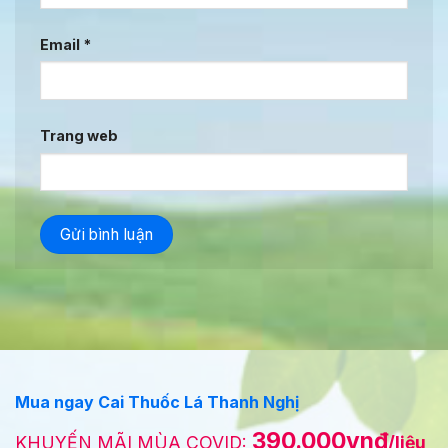
Email
*
Trang web
Mua ngay Cai Thuốc Lá Thanh Nghị
390.000vnđ
KHUYẾN MÃI MÙA COVID:
/liệu