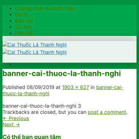
Skip
Chứng nhận & Danh hiệu
to
Đại lý
content
Báo chí
Tin tức
Liên hệ
banner-cai-thuoc-la-thanh-nghi
Trang chủ
Hướng dẫn
Published
08/09/2019
at
1903 × 627
in
banner-cai-
Khách hàng chia sẻ
thuoc-la-thanh-nghi
Kiểm tra chính hãng
Đặt hàng
banner-cai-thuoc-la-thanh-nghi 3
Hotline: 0902791922
Trackbacks are closed, but you can
post a comment
.
←
Previous
Next
→
Có thể bạn quan tâm