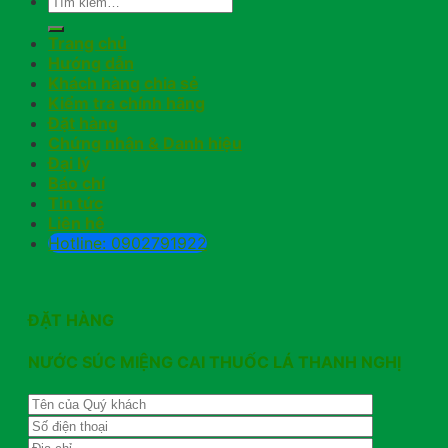
Trang chủ
Hướng dẫn
Khách hàng chia sẻ
Kiểm tra chính hãng
Đặt hàng
Chứng nhận & Danh hiệu
Đại lý
Báo chí
Tin tức
Liên hệ
Hotline: 0902791922
ĐẶT HÀNG
NƯỚC SÚC MIỆNG CAI THUỐC LÁ THANH NGHỊ