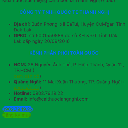
Mua nước súc miệng cai thuốc lá Thanh Nghị ở đâu?
CÔNG TY TNHH QUỐC TẾ THANH NGHỊ
Địa chỉ:
Buôn Phơng, xã EaTul, Huyện CưM’gar, Tỉnh
Đak Lak
GPKD
: số 6001550889 do sở KH & ĐT Tỉnh Đăk
Lăk cấp ngày 20/09/2016.
KÊNH PHÂN PHỐI TOÀN QUỐC
HCM:
26 Nguyễn Ảnh Thủ, P. Hiệp Thành, Quận 12,
TP.HCM (
xem bản đồ
)
Quảng Ngãi:
11 Mai Xuân Thưởng, TP. Quảng Ngãi (
xem bản đồ
)
Hotline:
0902.79.19.22
Email:
info@caithuoclangnghi.com
0902.79.19.22
Đăng ký mua