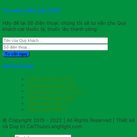
Tư vấn miễn phí 24/7
Hãy để lại Số điện thoại, chúng tôi sẽ tư vấn cho Quý
khách cai thuốc lá, thuốc lào thành công:
Chính sách
Chính sách bảo mật
Chính sách giao nhận
Phương thức thanh toán
Chính sách bảo hành
Chính sách đổi trả
Chính sách đại lý
© Copyright 2015 - 2022 | All Rights Reserved | Thiết kế
và Duy trì CaiThuocLangNghi.com