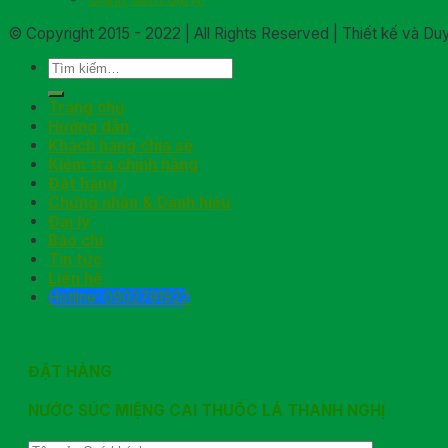
© Copyright 2015 - 2022 | All Rights Reserved | Thiết kế và D
Trang chủ
Hướng dẫn
Khách hàng chia sẻ
Kiểm tra chính hãng
Đặt hàng
Chứng nhận & Danh hiệu
Đại lý
Báo chí
Tin tức
Liên hệ
Hotline: 0902791922
ĐẶT HÀNG
NƯỚC SÚC MIỆNG CAI THUỐC LÁ THANH NGHỊ