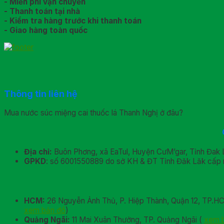
- Miễn phí vận chuyển
- Thanh toán tại nhà
- Kiểm tra hàng trước khi thanh toán
- Giao hàng toàn quốc
Thông tin liên hệ
Mua nước súc miệng cai thuốc lá Thanh Nghị ở đâu?
Địa chỉ:
Buôn Phơng, xã EaTul, Huyện CưM’gar, Tỉnh Đak 
GPKD
: số 6001550889 do sở KH & ĐT Tỉnh Đăk Lăk cấp 
HCM:
26 Nguyễn Ảnh Thủ, P. Hiệp Thành, Quận 12, TP.H
xem bản đồ
)
Quảng Ngãi:
11 Mai Xuân Thưởng, TP. Quảng Ngãi (
xem 