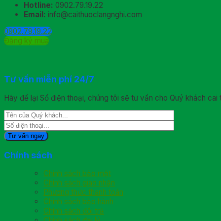
Hotline:
0902.79.19.22
Email:
info@caithuoclangnghi.com
0902.79.19.22
Đăng ký mua
Tư vấn miễn phí 24/7
Hãy để lại Số điện thoại, chúng tôi sẽ tư vấn cho Quý khách cai 
Chính sách
Chính sách bảo mật
Chính sách giao nhận
Phương thức thanh toán
Chính sách bảo hành
Chính sách đổi trả
Chính sách đại lý